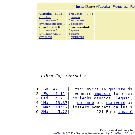
Indice
|
Parole
:
Alfabetica
-
Frequenza
-
Ro
Alfabetica
[
«
»
]
Frequenza
[
«
»
]
sovrastano
4
6
sospira
sovrintendente
9
6
sottomessa
sovrintendente-capo
1
6
sottoposti
sovrintendenti 6
6 sovrintendenti
sovrintendeva
2
6
spacca
sovrintendevano
1
6
spaccò
sovrumano
5
6
spalancano
Libro Cap.:Versetto
1 
 Gn  47:6
  |  miei 
averi
 in 
qualità
 di 
2 
 Es   1:11
 |  vennero 
imposti
 loro dei 
3 
Esd   4:9
  | 
colleghi
giudici
, 
legati
, 
4 
1Mac  13:37
|   
solenne
 e a 
scrivere
 ai 
5 
1Mac  14:42
| fossero nominati da lui i 
6 
2Mac   5:22
|           22] Egli 
lasciò
Best viewed with any br
IntraText®
(V89) - Some rights reserved by
EuloTech SRL
- 1