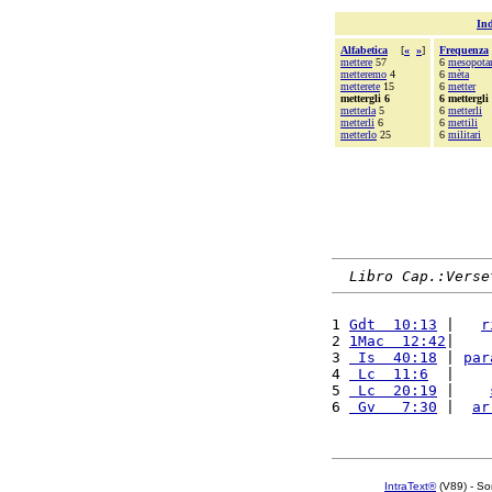
Ind
Alfabetica
[
«
»
]
Frequenza
mettere
57
6
mesopota
metteremo
4
6
mèta
metterete
15
6
metter
mettergli 6
6 mettergli
metterla
5
6
metterli
metterli
6
6
mettili
metterlo
25
6
militari
Libro Cap.:Verse
1 
Gdt  10:13
 |   
r
2 
1Mac  12:42
|    
3 
 Is  40:18
 | 
par
4 
 Lc  11:6
  |    
5 
 Lc  20:19
 |    
6 
 Gv   7:30
 |  
ar
IntraText®
(V89) - So