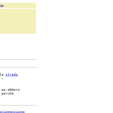
Text
la 
strada
 ~

 ma ebbero

ive Commons License