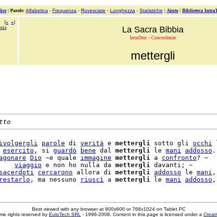
ice
|
Parole
:
Alfabetica
-
Frequenza
-
Rovesciate
-
Lunghezza
-
Statistiche
|
Aiuto
|
Biblioteca Intra
[
«
»
]
mia
La Sacra Bibbia
IntraText - Concordanze
mettergli
tto
ivolgergli
parole
 di 
verità
 e 
mettergli
 sotto gli 
occhi
 
 
esercito
, si 
guardò
bene
 dal 
mettergli
 le 
mani
addosso
.
agonare
Dio
 ~e quale 
immagine
mettergli
 a 
confronto
? ~

    
viaggio
 e non ho nulla da 
mettergli
 davanti; ~

sacerdoti
cercarono
 allora di 
mettergli
addosso
 le 
mani
,
restarlo
, ma nessuno 
riuscì
 a 
mettergli
 le 
mani
addosso
Best viewed with any browser at 800x600 or 768x1024 on Tablet PC
me rights reserved by
EuloTech SRL
- 1996-2008. Content in this page is licensed under a
Creat