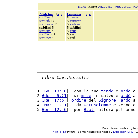
Indice
|
Parole
:
Alfabetica
-
Frequenza
-
Ro
Alfabetica
[
«
»
]
Frequenza
[
«
»
]
stabilirne
2
5
sposarsi
stabilirò
13
5
squadrate
stabilirono
32
5
sradicare
stabilirsi 5
5 stabilirsi
stabilirvi
7
5
stalla
stabilirvisi
1
5 star
stabilisca
4
5 starò
Libro Cap.:Versetto
1 
 Gn  13:18
|  con le sue 
tende
 e 
andò
 a 
2 
Gdc   9:21
|  si 
mise
 in salvo e 
andò
 a 
3 
1Re  17:5
 | 
ordine
 del 
Signore
; 
andò
 a 
4 
1Mac   2:1
|   da 
Gerusalemme
 e venne a 
5 
Ger  12:16
|  per 
Baal
, allora potranno 
Best viewed with any br
IntraText®
(V89) - Some rights reserved by
EuloTech SRL
- 1