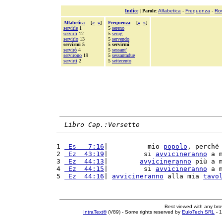
Indice
|
Parole
:
Alfabetica
-
Frequenza
-
Ro
Alfabetica
[
«
»
]
Frequenza
[
«
»
]
servirle
1
5
sereno
servirli
12
5
serug
servirlo
13
5
servendo
servirmi 5
5 servirmi
servirò
4
5
sessant'
servirono
19
5
sessantadue
servirti
2
5
settecento
Libro Cap.:Versetto
1 
 Es   7:16
|          mio 
popolo
, perché
2 
 Ez  43:19
|         si 
avvicineranno
 a 
3 
 Ez  44:13
|        
avvicineranno
 più a 
4 
 Ez  44:15
|         si 
avvicineranno
 a 
5 
 Ez  44:16
| 
avvicineranno
 alla mia 
tavo
Best viewed with any br
IntraText®
(V89) - Some rights reserved by
EuloTech SRL
- 1