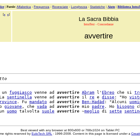
ice
|
Parole
:
Alfabetica
-
Frequenza
-
Rovesciate
-
Lunghezza
-
Statistiche
|
Aiuto
|
Biblioteca Intra
[
«
»
]
La Sacra Bibbia
IntraText - Concordanze
avvertire
tto
 un 
fuggiasco
 venne ad 
avvertire
Abram
 l'
Ebreo
 che si 
tr
La 
sentinella
 venne ad 
avvertire
 il 
re
 e 
disse
: "Ho 
vist
rovince
. Fu 
mandato
 ad 
avvertire
Ben-Hadàd
: "Alcuni 
uomi
o 
giovane
, che 
vada
 ad 
avvertire
 mio 
padre
. Ho 
bisogno
 c
un 
uomo
 talvolta 
suole
avvertire
 ~
meglio
 di 
sette
sentin
Best viewed with any browser at 800x600 or 768x1024 on Tablet PC
me rights reserved by
EuloTech SRL
- 1996-2008. Content in this page is licensed under a
Creat