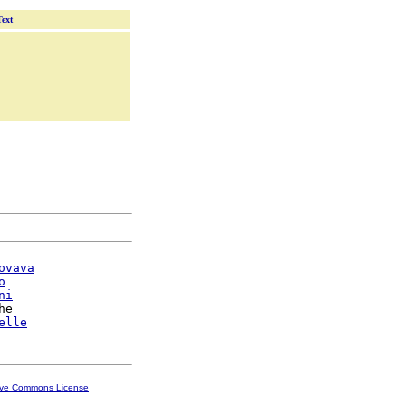
Text
ovava
o
ni
he

elle
ive Commons License