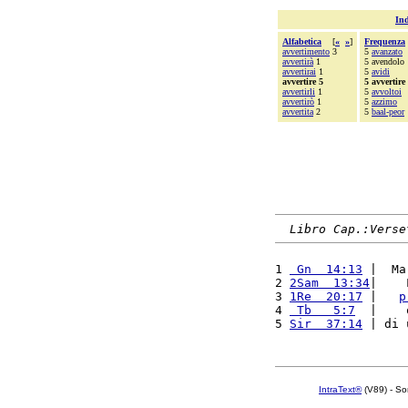
Ind
Alfabetica
[
«
»
]
Frequenza
avvertimento
3
5
avanzato
avvertirà
1
5 avendolo
avvertirai
1
5
avidi
avvertire 5
5 avvertire
avvertirli
1
5
avvoltoi
avvertirò
1
5
azzimo
avvertita
2
5
baal-peor
Libro Cap.:Verse
1 
 Gn  14:13
 |  Ma
2 
2Sam  13:34
|    
3 
1Re  20:17
 |   
p
4 
 Tb   5:7
  |    
5 
Sir  37:14
 | di 
IntraText®
(V89) - So