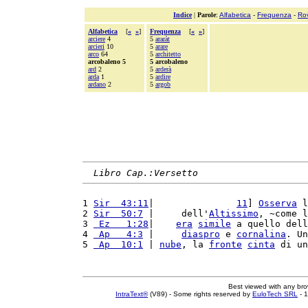
Indice
|
Parole
:
Alfabetica
-
Frequenza
-
Ro
Alfabetica
[
«
»
]
Frequenza
[
«
»
]
arciere
4
5
araràt
arcieri
10
5
arare
arco
64
5
architetto
arcobaleno 5
5 arcobaleno
ard
2
5
arderà
arda
1
5
ardire
ardano
2
5
argob
Libro Cap.:Versetto
1 
Sir  43:11
|               
11
] 
Osserva
 l
2 
Sir  50:7
 |     dell'
Altissimo
, ~come l
3 
 Ez   1:28
|    
era
simile
 a quello dell
4 
 Ap   4:3
 |     
diaspro
 e 
cornalina
. Un
5 
 Ap  10:1
 | 
nube
, la 
fronte
cinta
 di un
Best viewed with any br
IntraText®
(V89) - Some rights reserved by
EuloTech SRL
- 1