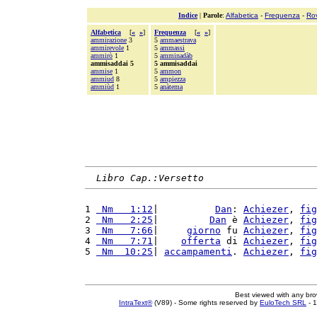
Indice
|
Parole
:
Alfabetica
-
Frequenza
-
Ro
Alfabetica
[
«
»
]
Frequenza
[
«
»
]
ammirazione
3
5
ammaestrava
ammirevole
1
5
ammassi
ammirò
1
5
amminadàb
ammisaddai 5
5 ammisaddai
ammise
1
5
ammon
ammiud
8
5
ampiezza
ammiùd
1
5
anàtema
Libro Cap.:Versetto
1 
 Nm   1:12
|          
Dan
: 
Achiezer
, 
fig
2 
 Nm   2:25
|         
Dan
 è 
Achiezer
, 
fig
3 
 Nm   7:66
|     
giorno
 fu 
Achiezer
, 
fig
4 
 Nm   7:71
|    
offerta
 di 
Achiezer
, 
fig
5 
 Nm  10:25
| 
accampamenti
. 
Achiezer
, 
fig
Best viewed with any br
IntraText®
(V89) - Some rights reserved by
EuloTech SRL
- 1