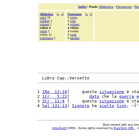
Indice
|
Parole
:
Alfabetica
-
Frequenza
-
Ro
Alfabetica
[
«
»
]
Frequenza
[
«
»
]
voltò
19
4
volgo
volubili
1
4
volo
volume
2
4
voltarsi
voluta 4
4 voluta
voluti
1
4 vorrete
voluto 51
4
vuoti
voluttuosa
2
4
zaccheo
Libro Cap.:Versetto
1 
1Re  12:24
|     questa 
situazione
 è sta
2 
1Cr   5:22
|        
dato
 che la 
guerra
e
3 
2Cr  11:4
 |     questa 
situazione
 è sta
4 
Sal 131:13
| 
Signore
 ha 
scelto
Sion
, ~l'
Best viewed with any br
IntraText®
(V89) - Some rights reserved by
EuloTech SRL
- 1