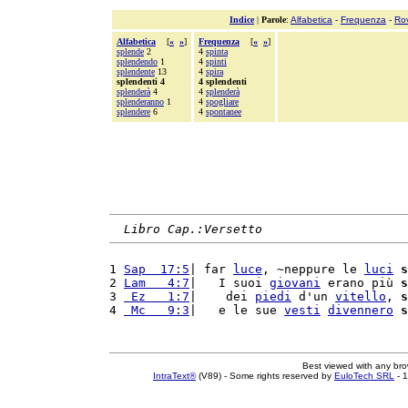
Indice
|
Parole
:
Alfabetica
-
Frequenza
-
Ro
Alfabetica
[
«
»
]
Frequenza
[
«
»
]
splende
2
4
spinta
splendendo
1
4
spinti
splendente
13
4
spira
splendenti 4
4 splendenti
splenderà
4
4
splenderà
splenderanno
1
4
spogliare
splendere
6
4
spontanee
Libro Cap.:Versetto
1 
Sap  17:5
| far 
luce
, ~neppure le 
luci
s
2 
Lam   4:7
|   I suoi 
giovani
 erano più 
s
3 
 Ez   1:7
|    dei 
piedi
 d'un 
vitello
, 
s
4 
 Mc   9:3
|   e le sue 
vesti
divennero
s
Best viewed with any br
IntraText®
(V89) - Some rights reserved by
EuloTech SRL
- 1