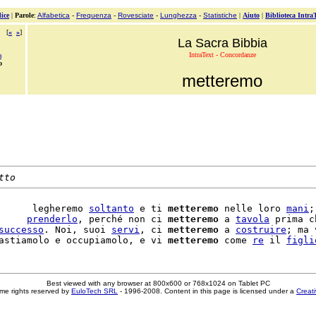
ice
|
Parole
:
Alfabetica
-
Frequenza
-
Rovesciate
-
Lunghezza
-
Statistiche
|
Aiuto
|
Biblioteca Intra
[
«
»
]
La Sacra Bibbia
IntraText - Concordanze
a
o
metteremo
tto
      legheremo 
soltanto
 e ti 
metteremo
 nelle loro 
mani
;
     
prenderlo
, perché non ci 
metteremo
 a 
tavola
 prima c
successo
. Noi, suoi 
servi
, ci 
metteremo
 a 
costruire
; ma 
astiamolo e occupiamolo, e vi 
metteremo
 come 
re
 il 
figli
Best viewed with any browser at 800x600 or 768x1024 on Tablet PC
me rights reserved by
EuloTech SRL
- 1996-2008. Content in this page is licensed under a
Creat