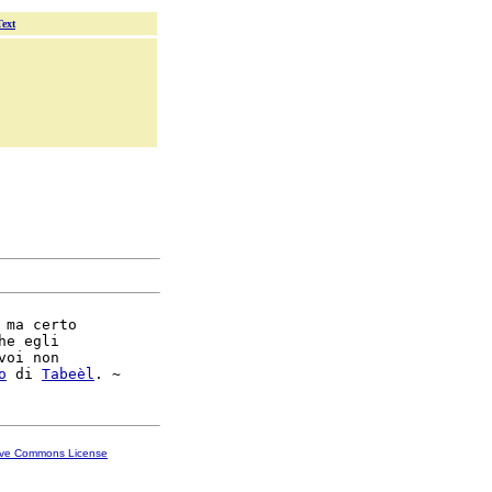
Text
 ma certo

he egli

voi non

o
 di 
Tabeèl
ive Commons License