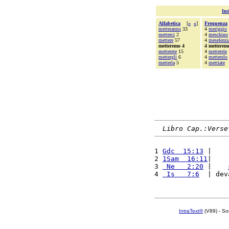
Ind
Alfabetica
[
«
»
]
Frequenza
metteranno
33
4
meriggio
metterci
2
4
meschino
mettere
57
4
meselemi
metteremo 4
4 metterem
metterete
15
4
mettetele
mettergli
6
4
mettetelo
metterla
5
4
mettiate
Libro Cap.:Verse
1 
Gdc  15:13
 |    
2 
1Sam  16:11
|    
3 
 Ne   2:20
 |    
4 
 Is   7:6
  | dev
IntraText®
(V89) - So