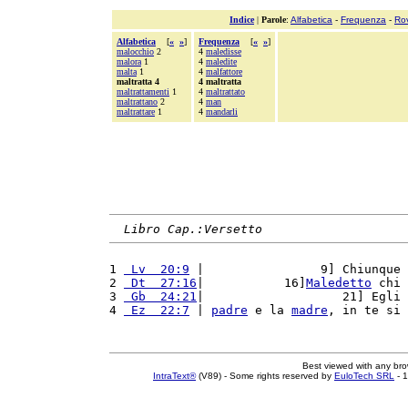
Indice
|
Parole
:
Alfabetica
-
Frequenza
-
Ro
Alfabetica
[
«
»
]
Frequenza
[
«
»
]
malocchio
2
4
maledisse
malora
1
4
maledite
malta
1
4
malfattore
maltratta 4
4 maltratta
maltrattamenti
1
4
maltrattato
maltrattano
2
4
man
maltrattare
1
4
mandarli
Libro Cap.:Versetto
1 
 Lv  20:9
 |                9] Chiunque 
2 
 Dt  27:16
|           16]
Maledetto
 chi 
3 
 Gb  24:21
|                   21] Egli 
4 
 Ez  22:7
 | 
padre
 e la 
madre
, in te si 
Best viewed with any br
IntraText®
(V89) - Some rights reserved by
EuloTech SRL
- 1