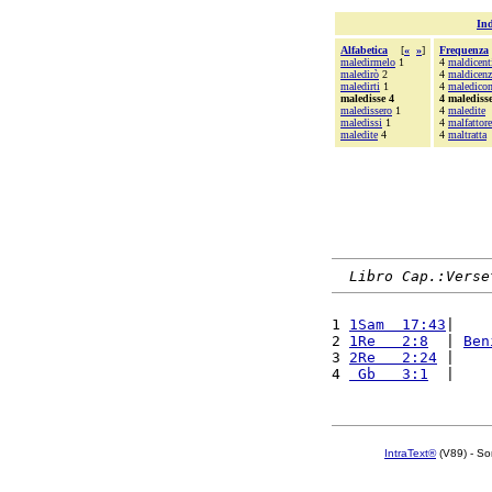
Ind
Alfabetica
[
«
»
]
Frequenza
maledirmelo
1
4
maldicent
maledirò
2
4
maldicenz
maledirti
1
4
maledico
maledisse 4
4 malediss
maledissero
1
4
maledite
maledissi
1
4
malfattore
maledite
4
4
maltratta
Libro Cap.:Verse
1 
1Sam  17:43
|    
2 
1Re   2:8
  | 
Ben
3 
2Re   2:24
 |    
4 
 Gb   3:1
  |    
IntraText®
(V89) - So