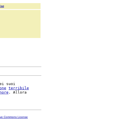
Text
ei suoi

one
terribile
nore
. Allora

ive Commons License