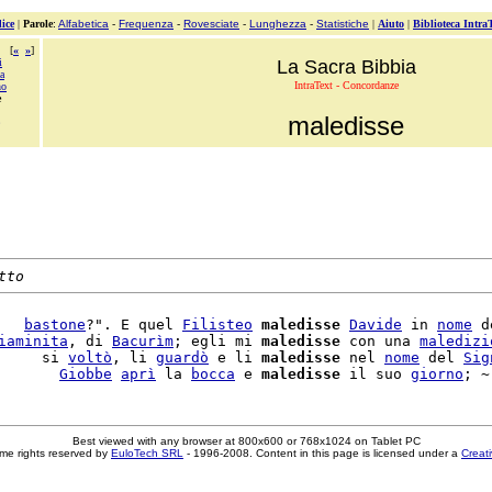
ice
|
Parole
:
Alfabetica
-
Frequenza
-
Rovesciate
-
Lunghezza
-
Statistiche
|
Aiuto
|
Biblioteca Intra
[
«
»
]
i
La Sacra Bibbia
a
IntraText - Concordanze
no
e
maledisse
tto
   
bastone
?". E quel 
Filisteo
maledisse
Davide
 in 
nome
 d
iaminita
, di 
Bacurìm
; egli mi 
maledisse
 con una 
maledizi
     si 
voltò
, li 
guardò
 e li 
maledisse
 nel 
nome
 del 
Sig
       
Giobbe
aprì
 la 
bocca
 e 
maledisse
 il suo 
giorno
Best viewed with any browser at 800x600 or 768x1024 on Tablet PC
me rights reserved by
EuloTech SRL
- 1996-2008. Content in this page is licensed under a
Creat