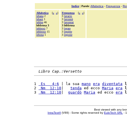
Indice
|
Parole
:
Alfabetica
-
Frequenza
-
Ro
Alfabetica
[
«
»
]
Frequenza
[
«
»
]
lebana
2
3
lavacro
lebaot
1
3
lavorerà
lebbra
46
3
lavorerai
lebbrosa 3
3 lebbrosa
lebbrosi
7
3
legate
lebbroso
15
3
leggete
lebona
1
3
legione
Libro Cap.:Versetto
1 
 Es   4:6
 | la sua 
mano
era
diventata
l
2 
 Nm  12:10
|   
tenda
 ed ecco 
Maria
era
l
3 
 Nm  12:10
|  
guardò
Maria
 ed ecco 
era
l
Best viewed with any br
IntraText®
(V89) - Some rights reserved by
EuloTech SRL
- 1