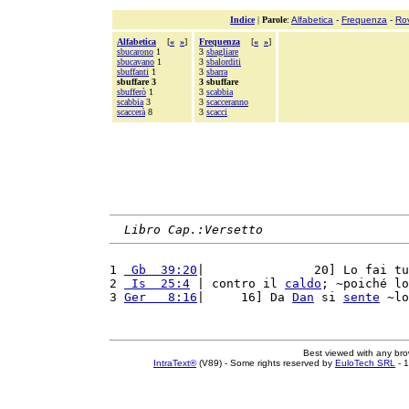
Indice
|
Parole
:
Alfabetica
-
Frequenza
-
Ro
Alfabetica
[
«
»
]
Frequenza
[
«
»
]
sbucarono
1
3
sbagliare
sbucavano
1
3
sbalorditi
sbuffanti
1
3
sbarra
sbuffare 3
3 sbuffare
sbufferò
1
3
scabbia
scabbia
3
3
scacceranno
scaccerà
8
3
scacci
Libro Cap.:Versetto
1 
 Gb  39:20
|               20] Lo fai tu
2 
 Is  25:4
 | contro il 
caldo
; ~poiché lo
3 
Ger   8:16
|     16] Da 
Dan
 si 
sente
 ~lo
Best viewed with any br
IntraText®
(V89) - Some rights reserved by
EuloTech SRL
- 1