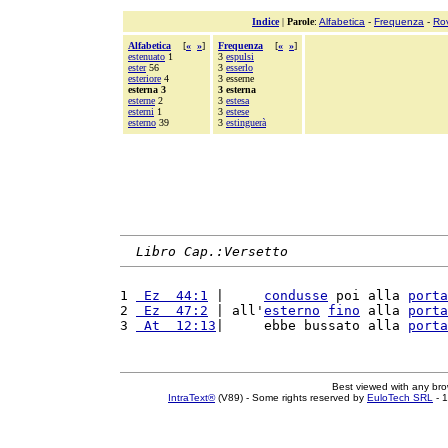
Indice
|
Parole
:
Alfabetica
-
Frequenza
-
Ro
Alfabetica
[
«
»
]
Frequenza
[
«
»
]
estenuato
1
3
espulsi
ester
56
3
esserlo
esteriore
4
3 esserne
esterna 3
3 esterna
esterne
2
3
estesa
esterni
1
3
estese
esterno
39
3
estinguerà
Libro Cap.:Versetto
1 
 Ez  44:1
 |     
condusse
 poi alla 
porta
2 
 Ez  47:2
 | all'
esterno
fino
 alla 
porta
3 
 At  12:13
|     ebbe bussato alla 
porta
Best viewed with any br
IntraText®
(V89) - Some rights reserved by
EuloTech SRL
- 1