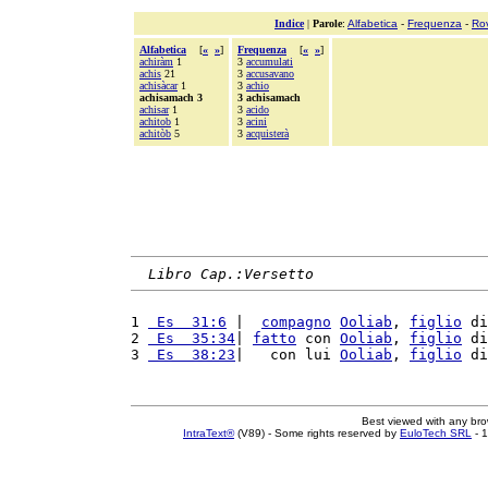
Indice
|
Parole
:
Alfabetica
-
Frequenza
-
Ro
Alfabetica
[
«
»
]
Frequenza
[
«
»
]
achiràm
1
3
accumulati
achis
21
3
accusavano
achisàcar
1
3
achio
achisamach 3
3 achisamach
achisar
1
3
acido
achitob
1
3
acini
achitòb
5
3
acquisterà
Libro Cap.:Versetto
1 
 Es  31:6
 |  
compagno
Ooliab
, 
figlio
 di
2 
 Es  35:34
| 
fatto
 con 
Ooliab
, 
figlio
 di
3 
 Es  38:23
|   con lui 
Ooliab
, 
figlio
 di
Best viewed with any br
IntraText®
(V89) - Some rights reserved by
EuloTech SRL
- 1