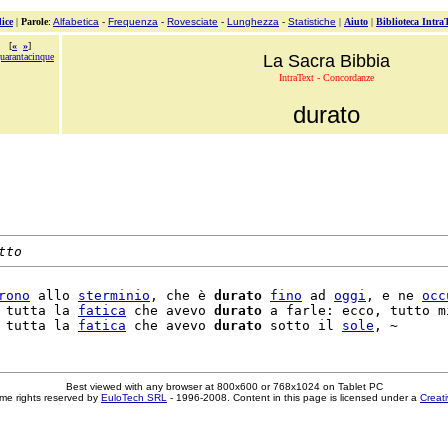
ice
|
Parole
:
Alfabetica
-
Frequenza
-
Rovesciate
-
Lunghezza
-
Statistiche
|
Aiuto
|
Biblioteca Intra
[
«
»
]
uarantacinque
La Sacra Bibbia
IntraText - Concordanze
durato
tto
rono
 allo 
sterminio
, che è 
durato
fino
 ad 
oggi
, e ne 
occ
 tutta la 
fatica
 che avevo 
durato
 a farle: ecco, tutto mi
 tutta la 
fatica
 che avevo 
durato
 sotto il 
sole
Best viewed with any browser at 800x600 or 768x1024 on Tablet PC
me rights reserved by
EuloTech SRL
- 1996-2008. Content in this page is licensed under a
Creat