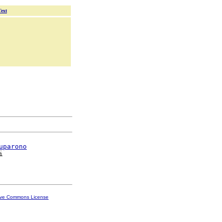
Text
uparono


ive Commons License