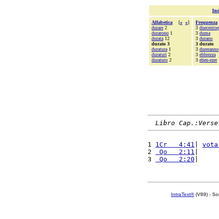
Ind
Alfabetica
[
«
»
]
Frequenza
durare
2
3
duecentoq
durarono
1
3
duma
durata
12
3
durano
durato 3
3 durato
duratura
1
3
dureranno
duraturi
2
3
ebbrezza
duraturo
2
3
eben-ezer
Libro Cap.:Verse
1 
1Cr   4:41
| 
vota
2 
 Qo   2:11
|     
3 
 Qo   2:20
|     
IntraText®
(V89) - So