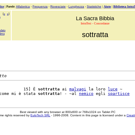
ice
|
Parole
:
Alfabetica
-
Frequenza
-
Rovesciate
-
Lunghezza
-
Statistiche
|
Aiuto
|
Biblioteca Intra
[
«
»
]
a
La Sacra Bibbia
IntraText - Concordanze
ndato
sottratta
deva
tto
          15] È 
sottratta
 ai 
malvagi
 la loro 
luce
 ~

come mi è stata 
sottratta
! - ~al 
nemico
 egli 
spartisce
Best viewed with any browser at 800x600 or 768x1024 on Tablet PC
me rights reserved by
EuloTech SRL
- 1996-2008. Content in this page is licensed under a
Creat