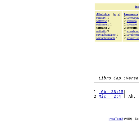
Ind
Alfabetica
[
«
»
]
Frequenza
sottrarvi
1
2
sottosopr
sottrasse
4
2
sottrarrà
sottrassero
1
2
sottrarrò
sottratta 2
2 sottratta
sottratto
9
2
sovrabbo
sovrabbondante
1
2
sovrinten
sovrabbondanti
1
2
sovvertire
Libro Cap.:Verse
1 
 Gb  38:15
|     
2 
Mic   2:4
 | Ah, 
IntraText®
(V89) - So