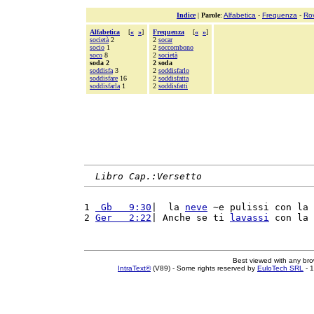
Indice
|
Parole
:
Alfabetica
-
Frequenza
-
Ro
Alfabetica
[
«
»
]
Frequenza
[
«
»
]
società
2
2
socar
socio
1
2
soccombono
soco
8
2
società
soda 2
2 soda
soddisfa
3
2
soddisfarlo
soddisfare
16
2
soddisfatta
soddisfarla
1
2
soddisfatti
Libro Cap.:Versetto
1 
 Gb   9:30
|  la 
neve
 ~e pulissi con la 
2 
Ger   2:22
| Anche se ti 
lavassi
 con la 
Best viewed with any br
IntraText®
(V89) - Some rights reserved by
EuloTech SRL
- 1