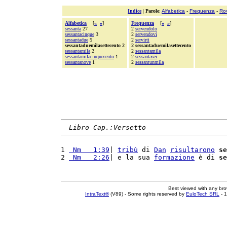
Indice
|
Parole
:
Alfabetica
-
Frequenza
-
Ro
Alfabetica
[
«
»
]
Frequenza
[
«
»
]
sessanta
27
2
servendolo
sessantacinque
3
2
servendovi
sessantadue
5
2
servirti
sessantaduemilasettecento 2
2 sessantaduemilasettecento
sessantamila
2
2
sessantamila
sessantamilacinquecento
1
2
sessantasei
sessantanove
1
2
sessantunmila
Libro Cap.:Versetto
1 
 Nm   1:39
| 
tribù
 di 
Dan
risultarono
se
2 
 Nm   2:26
| e la sua 
formazione
 è di 
se
Best viewed with any br
IntraText®
(V89) - Some rights reserved by
EuloTech SRL
- 1