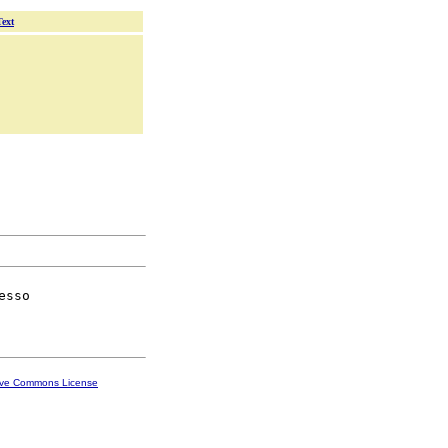
Text
esso

ive Commons License