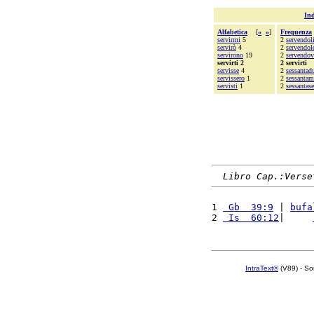
Ind
Alfabetica
[
«
»
]
Frequenza
servirmi
5
2
servendol
servirò
4
2
servendol
servirono
19
2
servendov
servirti 2
2 servirti
servisse
4
2
sessantad
servissero
1
2
sessantam
servisti
1
2
sessantase
Libro Cap.:Verse
1 
 Gb  39:9
 | 
bufa
2 
 Is  60:12
|     
IntraText®
(V89) - So