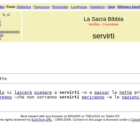
ice
|
Parole
:
Alfabetica
-
Frequenza
-
Rovesciate
-
Lunghezza
-
Statistiche
|
Aiuto
|
Biblioteca Intra
[
«
»
]
i
La Sacra Bibbia
o
IntraText - Concordanze
i
uemilasettecento
servirti
ila
i
tto
lo
 si 
lascerà
piegare
 a 
servirti
 ~o a 
passar
 la 
notte
 pr
regno
 ~che non vorranno 
servirti
periranno
 ~e le 
nazioni
Best viewed with any browser at 800x600 or 768x1024 on Tablet PC
me rights reserved by
EuloTech SRL
- 1996-2008. Content in this page is licensed under a
Creat