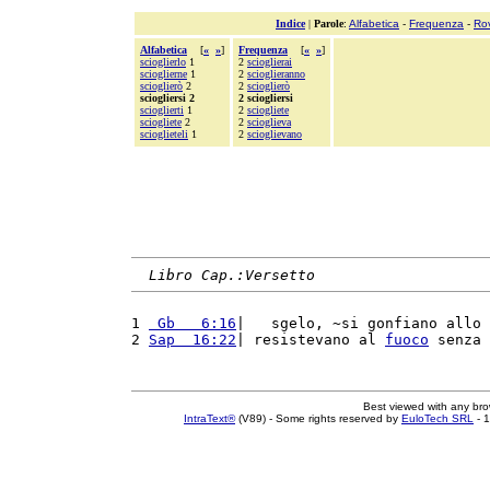
Indice
|
Parole
:
Alfabetica
-
Frequenza
-
Ro
Alfabetica
[
«
»
]
Frequenza
[
«
»
]
scioglierlo
1
2
scioglierai
scioglierne
1
2
scioglieranno
scioglierò
2
2
scioglierò
sciogliersi 2
2 sciogliersi
scioglierti
1
2
sciogliete
sciogliete
2
2
scioglieva
scioglieteli
1
2
scioglievano
Libro Cap.:Versetto
1 
 Gb   6:16
|   sgelo, ~si gonfiano allo 
2 
Sap  16:22
| resistevano al 
fuoco
 senza 
Best viewed with any br
IntraText®
(V89) - Some rights reserved by
EuloTech SRL
- 1