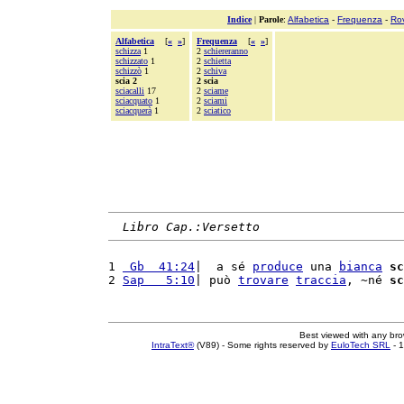
Indice
|
Parole
:
Alfabetica
-
Frequenza
-
Ro
Alfabetica
[
«
»
]
Frequenza
[
«
»
]
schizza
1
2
schiereranno
schizzato
1
2
schietta
schizzò
1
2
schiva
scia 2
2 scia
sciacalli
17
2
sciame
sciacquato
1
2
sciami
sciacquerà
1
2
sciatico
Libro Cap.:Versetto
1 
 Gb  41:24
|  a sé 
produce
 una 
bianca
sc
2 
Sap   5:10
| può 
trovare
traccia
, ~né 
sc
Best viewed with any br
IntraText®
(V89) - Some rights reserved by
EuloTech SRL
- 1