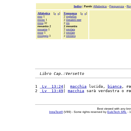
Indice
|
Parole
:
Alfabetica
-
Frequenza
-
Ro
Alfabetica
[
«
»
]
Frequenza
[
«
»
]
roso
1
2
roghelìm
rosoni
1
2
romamti-ezer
rossa
32
2
ros
rossastra 2
2 rossastra
rossastre
1
2
rotolata
rosse
1
2
rotolate
rosseggia
3
2
rotolava
Libro Cap.:Versetto
1 
 Lv  13:24
|  
macchia
 lucida, 
bianca
, 
ro
2 
 Lv  13:49
| 
macchia
 sarà verdastra o 
ro
Best viewed with any br
IntraText®
(V89) - Some rights reserved by
EuloTech SRL
- 1