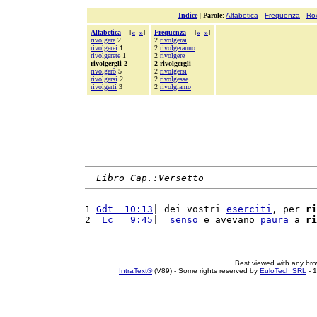
Indice
|
Parole
:
Alfabetica
-
Frequenza
-
Ro
Alfabetica
[
«
»
]
Frequenza
[
«
»
]
rivolgere
2
2
rivolgerai
rivolgerei
1
2
rivolgeranno
rivolgerete
1
2
rivolgere
rivolgergli 2
2 rivolgergli
rivolgerò
5
2
rivolgersi
rivolgersi
2
2
rivolgesse
rivolgerti
3
2
rivolgiamo
Libro Cap.:Versetto
1 
Gdt  10:13
| dei vostri 
eserciti
, per 
ri
2 
 Lc   9:45
|  
senso
 e avevano 
paura
 a 
ri
Best viewed with any br
IntraText®
(V89) - Some rights reserved by
EuloTech SRL
- 1