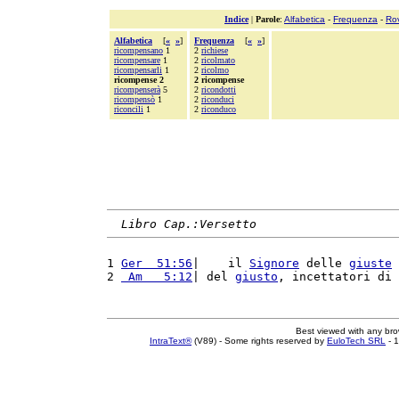
Indice
|
Parole
:
Alfabetica
-
Frequenza
-
Ro
Alfabetica
[
«
»
]
Frequenza
[
«
»
]
ricompensano
1
2
richiese
ricompensare
1
2
ricolmato
ricompensarli
1
2
ricolmo
ricompense 2
2 ricompense
ricompenserà
5
2
ricondotti
ricompensò
1
2
riconduci
riconcili
1
2
riconduco
Libro Cap.:Versetto
1 
Ger  51:56
|    il 
Signore
 delle 
giuste
2 
 Am   5:12
| del 
giusto
, incettatori di 
Best viewed with any br
IntraText®
(V89) - Some rights reserved by
EuloTech SRL
- 1