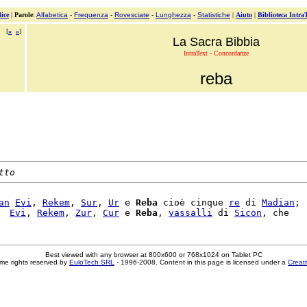
ice
|
Parole
:
Alfabetica
-
Frequenza
-
Rovesciate
-
Lunghezza
-
Statistiche
|
Aiuto
|
Biblioteca Intra
[
«
»
]
La Sacra Bibbia
IntraText - Concordanze
reba
tto
an
Evi
, 
Rekem
, 
Sur
, 
Ur
 e 
Reba
 cioè cinque 
re
 di 
Madian
;

  
Evi
, 
Rekem
, 
Zur
, 
Cur
 e 
Reba
, 
vassalli
 di 
Sicon
Best viewed with any browser at 800x600 or 768x1024 on Tablet PC
me rights reserved by
EuloTech SRL
- 1996-2008. Content in this page is licensed under a
Creat