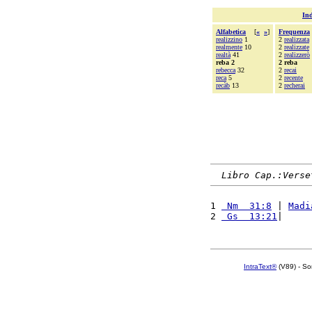
Ind
Alfabetica
[
«
»
]
Frequenza
realizzino
1
2
realizzata
realmente
10
2
realizzate
realtà
41
2
realizzerò
reba 2
2 reba
rebecca
32
2
recai
reca
5
2
recente
recàb
13
2
recherai
Libro Cap.:Verse
1 
 Nm  31:8
 | 
Madi
2 
 Gs  13:21
|     
IntraText®
(V89) - So