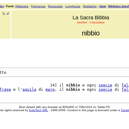
ice
|
Parole
:
Alfabetica
-
Frequenza
-
Rovesciate
-
Lunghezza
-
Statistiche
|
Aiuto
|
Biblioteca Intra
[
«
»
]
La Sacra Bibbia
IntraText - Concordanze
nibbio
tto
                      14] il 
nibbio
 e ogni 
specie
 di 
fal
fraga
 e l'
aquila
 di 
mare
, il 
nibbio
 e ogni 
specie
 di 
fal
Best viewed with any browser at 800x600 or 768x1024 on Tablet PC
me rights reserved by
EuloTech SRL
- 1996-2008. Content in this page is licensed under a
Creat