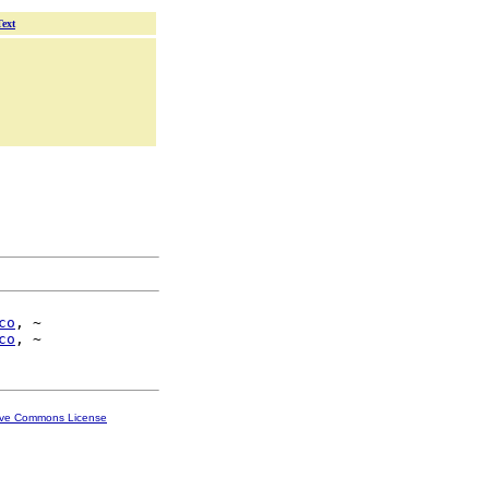
Text
co
, ~

co
ive Commons License