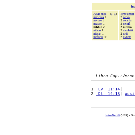
Ind
Alfabetica
[
«
»
]
Frequenza
nevicava
1
2
nervo
nevose
1
2
netania
neziach
1
2
netofà
nibbio 2
2 nibbio
nibcaz
1
2
nicolaìti
nibsan
1
2
nidi
nicànore
43
2
nidiata
Libro Cap.:Verse
1 
 Lv  11:14
|     
2 
 Dt  14:13
| 
ossì
IntraText®
(V89) - So