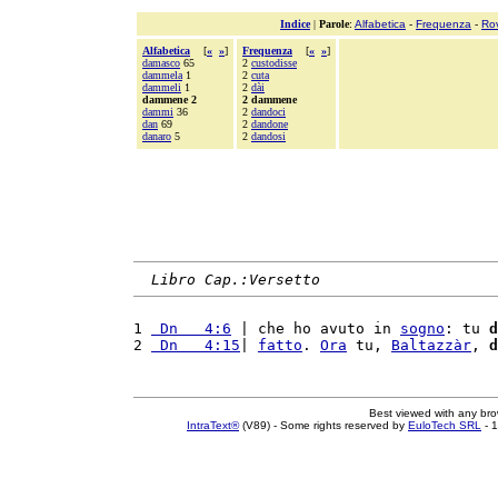
Indice
|
Parole
:
Alfabetica
-
Frequenza
-
Ro
Alfabetica
[
«
»
]
Frequenza
[
«
»
]
damasco
65
2
custodisse
dammela
1
2
cuta
dammeli
1
2
dài
dammene 2
2 dammene
dammi
36
2
dandoci
dan
69
2
dandone
danaro
5
2
dandosi
Libro Cap.:Versetto
1 
 Dn   4:6
 | che ho avuto in 
sogno
: tu 
d
2 
 Dn   4:15
| 
fatto
. 
Ora
 tu, 
Baltazzàr
, 
d
Best viewed with any br
IntraText®
(V89) - Some rights reserved by
EuloTech SRL
- 1