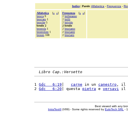
Indice
|
Parole
:
Alfabetica
-
Frequenza
-
Ro
Alfabetica
[
«
»
]
Frequenza
[
«
»
]
brocca
9
2
brilleranno
broccato
1
2
brilli
brocche
5
2
brivido
brodo 2
2 brodo
brontola
1
2
bruciamo
brontoloni
1
2
bruciante
bronzo
108
2
bruciarsi
Libro Cap.:Versetto
1 
Gdc   6:19
|   
carne
 in un 
canestro
, il 
2 
Gdc   6:20
| questa 
pietra
 e 
versavi
 il 
Best viewed with any br
IntraText®
(V89) - Some rights reserved by
EuloTech SRL
- 1