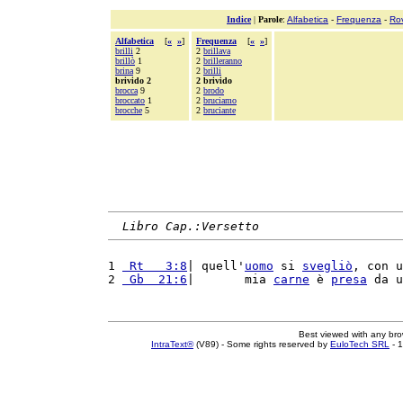
Indice
|
Parole
:
Alfabetica
-
Frequenza
-
Ro
Alfabetica
[
«
»
]
Frequenza
[
«
»
]
brilli
2
2
brillava
brillò
1
2
brilleranno
brina
9
2
brilli
brivido 2
2 brivido
brocca
9
2
brodo
broccato
1
2
bruciamo
brocche
5
2
bruciante
Libro Cap.:Versetto
1 
 Rt   3:8
| quell'
uomo
 si 
svegliò
, con u
2 
 Gb  21:6
|       mia 
carne
 è 
presa
 da u
Best viewed with any br
IntraText®
(V89) - Some rights reserved by
EuloTech SRL
- 1