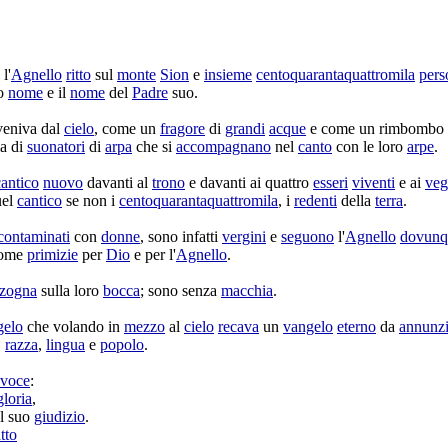
l'
Agnello
ritto
sul
monte
Sion
e
insieme
centoquarantaquattromila
pers
uo
nome
e il
nome
del
Padre
suo.
veniva dal
cielo
, come un
fragore
di
grandi
acque
e come un
rimbombo
a di
suonatori
di
arpa
che si
accompagnano
nel
canto
con le loro
arpe
.
cantico
nuovo
davanti al
trono
e davanti ai quattro
esseri
viventi
e ai
veg
el
cantico
se non i
centoquarantaquattromila
, i
redenti
della
terra
.
contaminati
con
donne
, sono infatti
vergini
e
seguono
l'
Agnello
dovunq
ome
primizie
per
Dio
e per l'
Agnello
.
zogna
sulla loro
bocca
; sono senza
macchia
.
gelo
che
volando
in
mezzo
al
cielo
recava
un
vangelo
eterno
da
annunzi
,
razza
,
lingua
e
popolo
.
voce
:
gloria
,
l suo
giudizio
.
atto