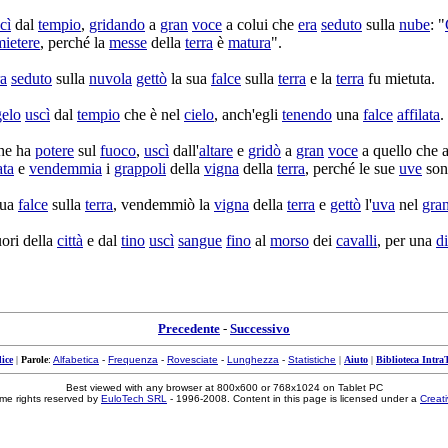
cì
dal
tempio
,
gridando
a
gran
voce
a colui che
era
seduto
sulla
nube
: "
mietere
, perché la
messe
della
terra
è
matura
".
ra
seduto
sulla
nuvola
gettò
la sua
falce
sulla
terra
e la
terra
fu
mietuta
.
elo
uscì
dal
tempio
che è nel
cielo
, anch'egli
tenendo
una
falce
affilata
.
che ha
potere
sul
fuoco
,
uscì
dall'
altare
e
gridò
a
gran
voce
a quello che 
ata
e
vendemmia
i
grappoli
della
vigna
della
terra
, perché le sue
uve
so
sua
falce
sulla
terra
,
vendemmiò
la
vigna
della
terra
e
gettò
l'
uva
nel
gra
ori della
città
e dal
tino
uscì
sangue
fino
al
morso
dei
cavalli
, per una
d
Precedente
-
Successivo
ice
|
Parole
:
Alfabetica
-
Frequenza
-
Rovesciate
-
Lunghezza
-
Statistiche
|
Aiuto
|
Biblioteca Intra
Best viewed with any browser at 800x600 or 768x1024 on Tablet PC
me rights reserved by
EuloTech SRL
- 1996-2008. Content in this page is licensed under a
Creat