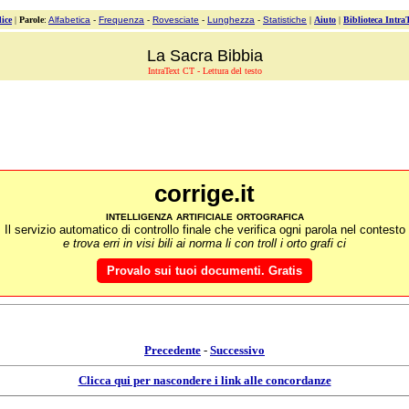
ice
|
Parole
:
Alfabetica
-
Frequenza
-
Rovesciate
-
Lunghezza
-
Statistiche
|
Aiuto
|
Biblioteca Intra
La Sacra Bibbia
IntraText CT - Lettura del testo
corrige.it
intelligenza artificiale ortografica
Il servizio automatico di controllo finale che verifica ogni parola nel contesto
e trova erri in visi bili ai norma li con troll i orto grafi ci
Provalo sui tuoi documenti. Gratis
Precedente
-
Successivo
Clicca qui per nascondere i link alle concordanze