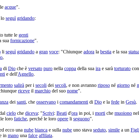
le
acque
".
lo
seguì
gridando
:
to
tutte le
genti
a sua
fornicazione
".
o
li
seguì
gridando
a
gran
voce
: "Chiunque
adora
la
bestia
e la sua
statu
o
,
ra
di
Dio
che è
versato
puro
nella
coppa
della sua
ira
e sarà
torturato
co
nti
e dell'
Agnello
.
rmento
salirà
per i
secoli
dei
secoli
, e non avranno
riposo
né
giorno
né
n
chiunque
riceve
il
marchio
del suo
nome
".
anza
dei
santi
, che
osservano
i
comandamenti
di
Dio
e la
fede
in
Gesù
.
dal
cielo
che
diceva
: "
Scrivi
:
Beati
d'
ora
in poi, i
morti
che
muoiono
ne
le loro
fatiche
, perché le loro
opere
li
seguono
".
ed ecco una
nube
bianca
e sulla
nube
uno stava
seduto
,
simile
a un
Figl
e in
mano
una
falce
affilata
.