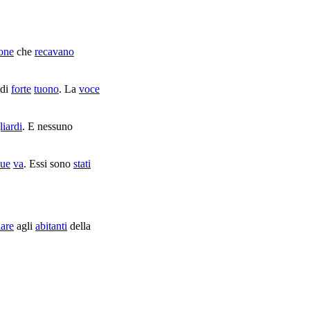
one
che
recavano
di
forte
tuono
. La
voce
liardi
. E nessuno
ue
va
. Essi sono
stati
are
agli
abitanti
della