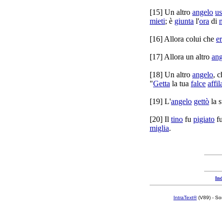
[
15] Un altro
angelo
us
mieti
; è
giunta
l'
ora
di
[
16] Allora colui che
e
[
17] Allora un altro
ang
[
18] Un altro
angelo
, 
"
Getta
la tua
falce
affil
[
19] L'
angelo
gettò
la 
[
20] Il
tino
fu
pigiato
fu
miglia
.
Ind
IntraText®
(V89) - So