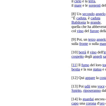
il
cielo
e la
terra
,
il
mare
e le
sorgenti
del
[
8] Un
secondo
angelo
"È
caduta
, è
caduta
Babilonia
la
grande
,
quella che ha
abbevera
col
vino
del
furore
dell
[
9] Poi, un
terzo
angel
sulla
fronte
o sulla
man
[
10]
berrà
il
vino
dell'
i
cospetto
degli
angeli
sa
[
11
] Il
fumo
del loro
to
bestia
e la sua
statua
e 
[
12] Qui
appare
la
cost
[
13] Poi
udii
una
voce
Spirito
,
riposeranno
dal
[
14] Io
guardai
ancora 
capo
una
corona
d'
oro