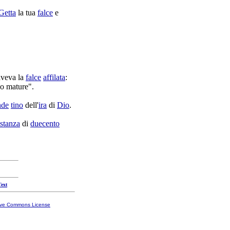
Getta
la tua
falce
e
aveva la
falce
affilata
:
no
mature
".
nde
tino
dell'
ira
di
Dio
.
istanza
di
duecento
Text
ive Commons License