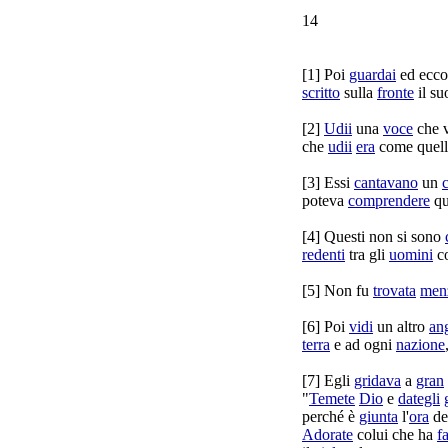
14
[
1] Poi
guardai
ed ecco 
scritto
sulla
fronte
il s
[
2]
Udii
una
voce
che 
che
udii
era
come quell
[
3] Essi
cantavano
un
poteva
comprendere
qu
[
4] Questi non si sono
redenti
tra gli
uomini
c
[
5] Non fu
trovata
men
[
6] Poi
vidi
un altro
an
terra
e ad ogni
nazione
[
7] Egli
gridava
a
gran
"
Temete
Dio
e
dategli
perché è
giunta
l'
ora
de
Adorate
colui che ha
f