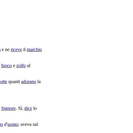
a
e ne
riceve
il
marchio
n
fuoco
e
zolfo
al
otte
quanti
adorano
la
l
Signore
. Sì,
dice
lo
io
d'
uomo
; aveva sul