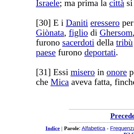
Israele
; ma prima la
città
s
[
30] E i
Daniti
eressero
per
Giònata
,
figlio
di
Ghersom
furono
sacerdoti
della
tribù
paese
furono
deportati
.
[
31] Essi
misero
in
onore
p
che
Mica
aveva fatta, finch
Preced
:
Alfabetica
-
Frequenz
Indice
|
Parole