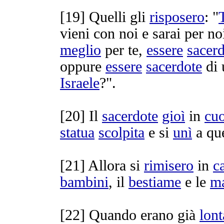
[
19] Quelli gli
risposero
: "
vieni con noi e sarai per n
meglio
per te,
essere
sacer
oppure
essere
sacerdote
di
Israele
?".
[
20] Il
sacerdote
gioì
in
cu
statua
scolpita
e si
unì
a qu
[
21] Allora si
rimisero
in
c
bambini
, il
bestiame
e le
ma
[
22] Quando erano già
lont