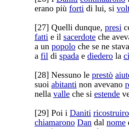
erano più
forti
di lui, si
vol
[
27] Quelli dunque,
presi
c
fatti
e il
sacerdote
che avev
a un
popolo
che se ne stav
a
fil
di
spada
e
diedero
la
c
[
28] Nessuno le
prestò
aiut
suoi
abitanti
non avevano
r
nella
valle
che si
estende
v
[
29] Poi i
Daniti
ricostruir
chiamarono
Dan
dal
nome