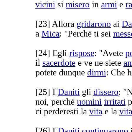
vicini
si
misero
in
armi
e
r
[
23] Allora
gridarono
ai
Da
a
Mica
: "Perché ti sei
mess
[
24] Egli
rispose
: "Avete
p
il
sacerdote
e ve ne siete
an
potete dunque
dirmi
: Che h
[
25] I
Daniti
gli
dissero
: "
noi, perché
uomini
irritati
p
ci
perderesti
la
vita
e la
vit
[
26] I
Daniti
continuarono