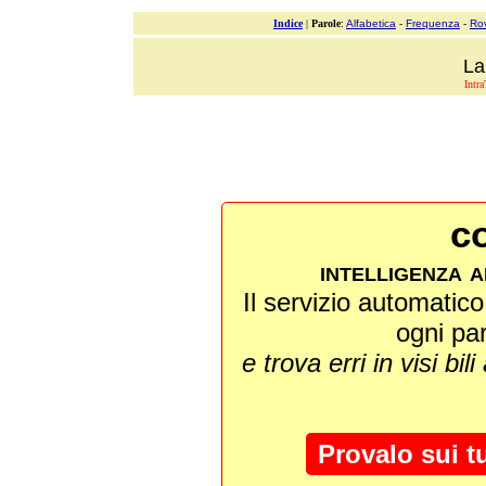
Indice
|
Parole
:
Alfabetica
-
Frequenza
-
Ro
La
Intra
co
intelligenza a
Il servizio automatico 
ogni pa
e trova erri in visi bili
Provalo sui t