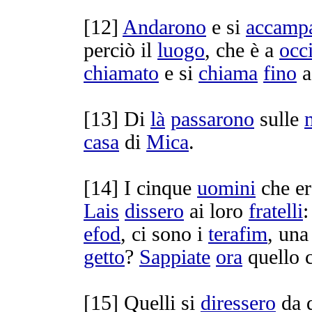
[
12]
Andarono
e si
accamp
perciò il
luogo
, che è a
occ
chiamato
e si
chiama
fino
a
[
13] Di
là
passarono
sulle
casa
di
Mica
.
[
14] I cinque
uomini
che e
Lais
dissero
ai loro
fratelli
:
efod
, ci sono i
terafim
, un
getto
?
Sappiate
ora
quello 
[
15] Quelli si
diressero
da 