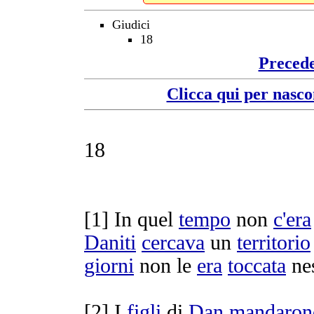
Giudici
18
Preced
Clicca qui per nasco
18
[
1] In quel
tempo
non
c'
era
Daniti
cercava
un
territorio
giorni
non le
era
toccata
ne
[
2] I
figli
di
Dan
mandaron