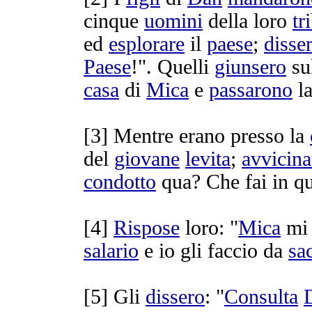
cinque
uomini
della loro
tr
ed
esplorare
il
paese
;
disse
Paese
!". Quelli
giunsero
su
casa
di
Mica
e
passarono
l
[
3] Mentre erano presso la
del
giovane
levita
;
avvicina
condotto
qua? Che fai in q
[
4]
Rispose
loro: "
Mica
mi
salario
e io gli faccio da
sa
[
5] Gli
dissero
: "
Consulta