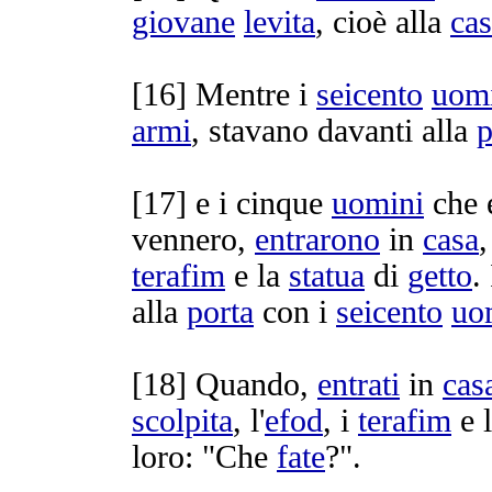
giovane
levita
, cioè alla
ca
[
16] Mentre i
seicento
uom
armi
, stavano davanti alla
p
[
17] e i cinque
uomini
che 
vennero,
entrarono
in
casa
terafim
e la
statua
di
getto
.
alla
porta
con i
seicento
uo
[
18] Quando,
entrati
in
cas
scolpita
, l'
efod
, i
terafim
e 
loro: "Che
fate
?".