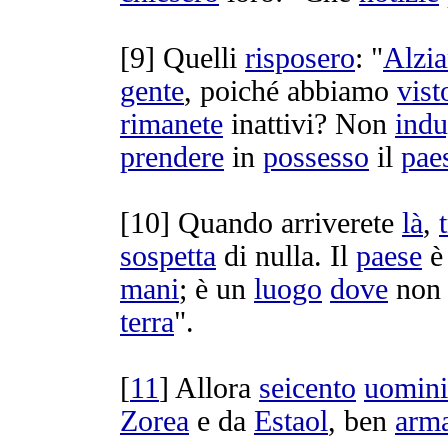
[
9] Quelli
risposero
: "
Alzi
gente
, poiché abbiamo
vist
rimanete
inattivi
? Non
indu
prendere
in
possesso
il
pae
[
10] Quando
arriverete
là
,
sospetta
di nulla. Il
paese
mani
; è un
luogo
dove
no
terra
".
[
11
] Allora
seicento
uomini
Zorea
e da
Estaol
, ben
arma