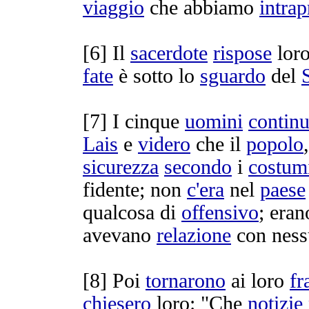
viaggio
che abbiamo
intrap
[
6] Il
sacerdote
rispose
loro
fate
è sotto lo
sguardo
del
[
7] I cinque
uomini
contin
Lais
e
videro
che il
popolo
sicurezza
secondo
i
costum
fidente
; non
c'
era
nel
paese
qualcosa di
offensivo
; era
avevano
relazione
con ness
[
8] Poi
tornarono
ai loro
fr
chiesero
loro: "Che
notizie