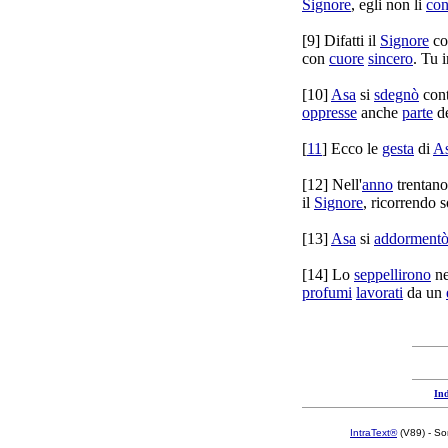
Signore
, egli non li
co
[
9] Difatti il
Signore
co
con
cuore
sincero
. Tu 
[
10]
Asa
si
sdegnò
cont
oppresse
anche
parte
d
[
11
] Ecco le
gesta
di
A
[
12] Nell'
anno
trentan
il
Signore
,
ricorrendo
s
[
13]
Asa
si
addorment
[
14] Lo
seppellirono
n
profumi
lavorati
da un
Ind
IntraText®
(V89) - So