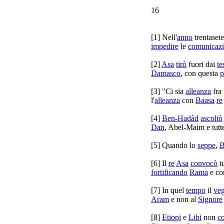
16
[
1] Nell'
anno
trentasei
impedire
le
comunicazi
[
2]
Asa
tirò
fuori dai
te
Damasco
, con questa
p
[
3] "Ci sia
alleanza
fra
l'
alleanza
con
Baasa
re
[
4]
Ben-Hadàd
ascoltò
Dan
,
Abel-Maim
e tutt
[
5] Quando lo
seppe
,
B
[
6] Il
re
Asa
convocò
tu
fortificando
Rama
e co
[
7] In quel
tempo
il
ve
Aram
e non al
Signore
[
8]
Etiopi
e
Libi
non
co