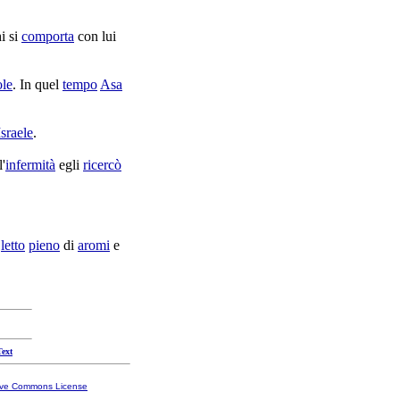
i si
comporta
con lui
ole
. In quel
tempo
Asa
Israele
.
'
infermità
egli
ricercò
n
letto
pieno
di
aromi
e
Text
ive Commons License