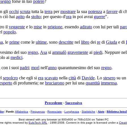
nsegnò
forse in tuo
potere
?
n gli
occhi
scruta
tutta la
terra
per
mostrare
la sua
potenza
a
favore
di ch
in ciò hai
agito
da
stolto
; per questo d'
ora
in poi avrai
guerre
".
ro il
veggente
e lo
mise
in
prigione
, essendo
adirato
con lui per tali
par
el
popolo
.
sa
, le
prime
come le
ultime
, sono
descritte
nel
libro
dei
re
di
Giuda
e di
ovesimo
del suo
regno
,
Asa
si
ammalò
gravemente
ai
piedi
. Neppure nell
olo ai
medici
.
ò
con i suoi
padri
;
morì
nell'
anno
quarantunesimo
del suo
regno
.
el
sepolcro
che egli si
era
scavato
nella
città
di
Davide
. Lo
stesero
su u
esperto
di
profumeria
; ne
bruciarono
per lui una
quantità
immensa
.
Precedente
-
Successivo
ice
|
Parole
:
Alfabetica
-
Frequenza
-
Rovesciate
-
Lunghezza
-
Statistiche
|
Aiuto
|
Biblioteca Intra
Best viewed with any browser at 800x600 or 768x1024 on Tablet PC
me rights reserved by
EuloTech SRL
- 1996-2008. Content in this page is licensed under a
Creat