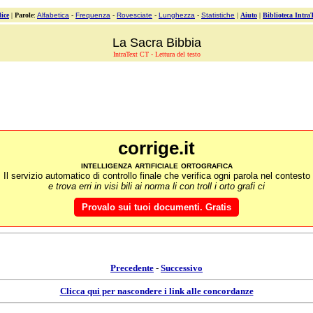
ice
|
Parole
:
Alfabetica
-
Frequenza
-
Rovesciate
-
Lunghezza
-
Statistiche
|
Aiuto
|
Biblioteca Intra
La Sacra Bibbia
IntraText CT - Lettura del testo
corrige.it
intelligenza artificiale ortografica
Il servizio automatico di controllo finale che verifica ogni parola nel contesto
e trova erri in visi bili ai norma li con troll i orto grafi ci
Provalo sui tuoi documenti. Gratis
Precedente
-
Successivo
Clicca qui per nascondere i link alle concordanze