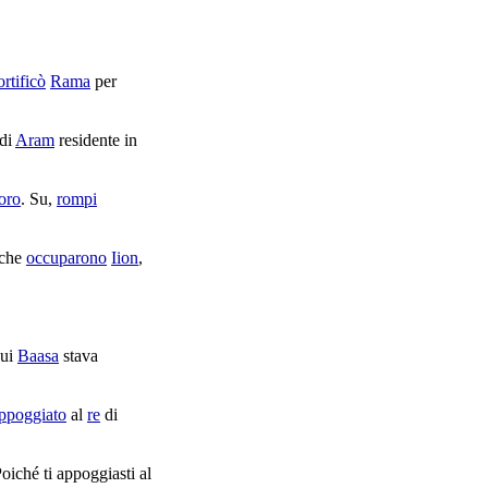
ortificò
Rama
per
di
Aram
residente
in
oro
. Su,
rompi
 che
occuparono
Iion
,
cui
Baasa
stava
ppoggiato
al
re
di
Poiché ti
appoggiasti
al