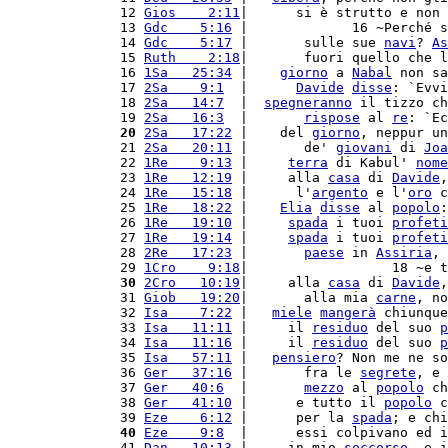
12 
Gios    2:11
|      si è strutto e non 
13 
Gdc    5:16
 |             16 ~Perché s
14 
Gdc    5:17
 |       sulle sue 
navi
? 
As
15 
Ruth    2:18
|       fuori quello che l
16 
1Sa   25:34
 |    
giorno
 a 
Nabal
 non sa
17 
2Sa    9:1
  |      
Davide
disse
: `Evvi
18 
2Sa   14:7
  |  
spegneranno
 il tizzo ch
19 
2Sa   16:3
  |       
rispose
 al 
re
: `Ec
20
2Sa   17:22
 |    del 
giorno
, neppur un
21 
2Sa   20:11
 |       de' 
giovani
 di 
Joa
22 
1Re    9:13
 |     
terra
 di Kabul' 
nome
23 
1Re   12:19
 |     alla 
casa
 di 
Davide
,
24 
1Re   15:18
 |      l'
argento
 e l'
oro
 c
25 
1Re   18:22
 |    
Elia
disse
 al 
popolo
:
26 
1Re   19:10
 |     
spada
 i tuoi 
profeti
27 
1Re   19:14
 |     
spada
 i tuoi 
profeti
28 
2Re   17:23
 |       
paese
 in 
Assiria
, 
29 
1Cro    9:18
|                  18 ~e t
30
2Cro   10:19
|     alla 
casa
 di 
Davide
,
31 
Giob   19:20
|       alla mia 
carne
, no
32 
Isa    7:22
 |   
miele
mangerà
 chiunque
33 
Isa   11:11
 |     il 
residuo
 del suo 
p
34 
Isa   11:16
 |     il 
residuo
 del suo 
p
35 
Isa   57:11
 |   
pensiero
? Non me ne so
36 
Ger   37:16
 |       fra le 
segrete
, e 
37 
Ger   40:6
  |       
mezzo
 al 
popolo
 ch
38 
Ger   41:10
 |      e tutto il 
popolo
 c
39 
Eze    6:12
 |      per la 
spada
; e chi
40
Eze    9:8
  |      essi colpivano ed i
41 
Dan   10:13
 |     in mio 
soccorso
, e i