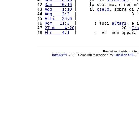
42 
Dan   10:16
 |     lo spasimo, e non m'
43 
Agg    1:10
 |     il 
cielo
, sopra di v
44 
Agg    2:3
  |                      3 ~
45 
Atti   25:6
 |                         
46 
Rom   11:3
  |       i tuoi 
altari
, e i
47 
2Tim    4:20
|                  20 ~
Era
48 
Ebr    4:1
  |       di voi non appaia 
Best viewed with any br
IntraText®
(V89) - Some rights reserved by
EuloTech SRL
- 1