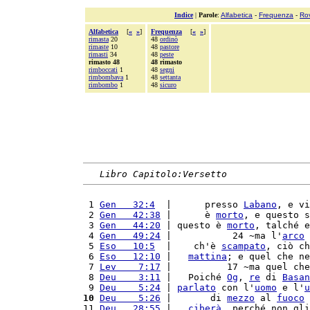
Indice
|
Parole
:
Alfabetica
-
Frequenza
-
Ro
Alfabetica
[
«
»
]
Frequenza
[
«
»
]
rimasta
20
48
ordinò
rimaste
10
48
pastore
rimasti
34
48
peste
rimasto 48
48 rimasto
rimboccati
1
48
segni
rimbombava
1
48
settanta
rimbombo
1
48
sicuro
Libro Capitolo:Versetto
 1 
Gen   32:4
  |      presso 
Labano
, e vi
 2 
Gen   42:38
 |      è 
morto
, e questo s
 3 
Gen   44:20
 | questo è 
morto
, talché e
 4 
Gen   49:24
 |           24 ~ma l'
arco
 
 5 
Eso   10:5
  |    ch'è 
scampato
, ciò ch
 6 
Eso   12:10
 |   
mattina
; e quel che ne
 7 
Lev    7:17
 |          17 ~ma quel che
 8 
Deu    3:11
 |   Poiché 
Og
, 
re
 di 
Basan
 9 
Deu    5:24
 | 
parlato
 con l'
uomo
 e l'
u
10
Deu    5:26
 |       di 
mezzo
 al 
fuoco
 
11 
Deu   28:55
 |   
ciberà
, perché non gli