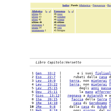
Indice
|
Parole
:
Alfabetica
-
Frequenza
-
Ro
Alfabetica
[
«
»
]
Frequenza
[
«
»
]
ultima
15
46
rosso
ultime
13
46
scendere
ultimi
42
46
scienza
ultimo 46
46 ultimo
ululeranno
1
46
uscirono
umana
14
46
voto
umanamente
1
45 bisogna
Libro Capitolo:Versetto
 1 
Gen   33:2
  |        e i suoi 
figliuol
 2 
Eso   22:7
  |      rubati dalla 
casa
 d
 3 
Lev   19:9
  |    
terra
, non 
mieterai
f
 4 
Lev   23:22
 |    
terra
, non 
mieterai
f
 5 
Lev   25:15
 |         degli 
anni
passa
 6 
Deu   25:11
 |         la 
mano
afferrer
 7 
Gios   13:12
|   
regnava
 a 
Astaroth
 e a
 8 
1Sa   20:15
 |     
faccia
 della 
terra
f
 9 
1Re   14:10
 |      
casa
 di 
Geroboamo
f
10
2Re    9:8
  |    dalla 
casa
 di 
Achab
f
11 
Neh    8:18
 |      ogni 
giorno
, dal 
pr