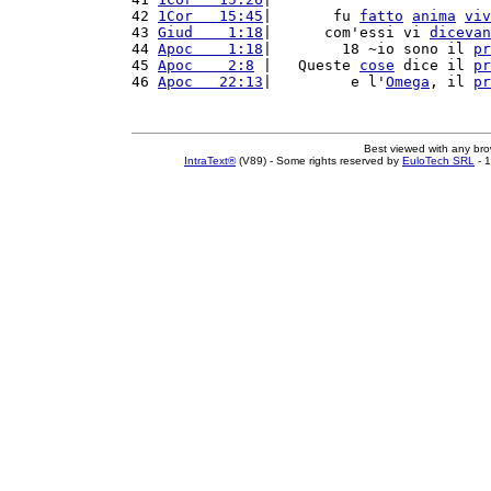
42 
1Cor   15:45
|       fu 
fatto
anima
viv
43 
Giud    1:18
|      com'essi vi 
dicevan
44 
Apoc    1:18
|        18 ~io sono il 
pr
45 
Apoc    2:8
 |   Queste 
cose
 dice il 
pr
46 
Apoc   22:13
|         e l'
Omega
, il 
pr
Best viewed with any br
IntraText®
(V89) - Some rights reserved by
EuloTech SRL
- 1