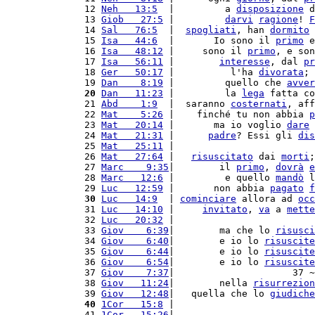
12 
Neh   13:5
  |         a 
disposizione
 d
13 
Giob   27:5
 |         
darvi
ragione
! 
F
14 
Sal   76:5
  |  
spogliati
, han 
dormito
 
15 
Isa   44:6
  |       Io sono il 
primo
 e
16 
Isa   48:12
 |     sono il 
primo
, e son
17 
Isa   56:11
 |        
interesse
, dal 
pr
18 
Ger   50:17
 |          l'ha 
divorata
; 
19 
Dan    8:19
 |         quello che 
avver
20
Dan   11:23
 |         la 
lega
 fatta co
21 
Abd    1:9
  |  saranno 
costernati
, aff
22 
Mat    5:26
 |    finché tu non abbia 
p
23 
Mat   20:14
 |       ma io voglio 
dare
 
24 
Mat   21:31
 |      
padre
? Essi gli 
dis
25 
Mat   25:11
 |                         
26 
Mat   27:64
 |   
risuscitato
 dai 
morti
;
27 
Marc    9:35
|        il 
primo
, 
dovrà
e
28 
Marc   12:6
 |         e quello 
mandò
 l
29 
Luc   12:59
 |       non abbia 
pagato
f
30
Luc   14:9
  | 
cominciare
 allora ad 
occ
31 
Luc   14:10
 |     
invitato
, 
va
 a 
mette
32 
Luc   20:32
 |                         
33 
Giov    6:39
|        ma che lo 
risusci
34 
Giov    6:40
|        e io lo 
risuscite
35 
Giov    6:44
|        e io lo 
risuscite
36 
Giov    6:54
|        e io lo 
risuscite
37 
Giov    7:37
|                     37 ~
38 
Giov   11:24
|        nella 
risurrezion
39 
Giov   12:48
|   quella che lo 
giudiche
40
1Cor   15:8
 |                         
41 
1Cor   15:26
|                         