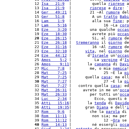
12 
Isa   21:9
  |         quella 
riprese
 a
13 
Isa   21:9
  |        
riprese
 a 
dire
: `
14 
Ger   49:21
 |        21 ~Al 
rumore
 del
15 
Ger   51:8
  |         A un 
tratto
Babi
16 
Lam    1:9
  |         alla sua 
fine
; p
17 
Lam    5:16
 |              16 ~La 
coro
18 
Eze    3:20
 |        una qualche 
occas
19 
Eze   18:30
 |         avrete più 
occas
20
Eze   26:15
 |         Sì, al 
rumore
 de
21 
Eze   26:18
 |  
tremeranno
 il 
giorno
 de
22 
Eze   31:16
 |         16 ~Al 
rumore
 de
23 
Eze   32:10
 |      
vita
, nel 
giorno
 de
24 
Eze   44:12
 |       d'
Israele
 un'
occas
25 
Amos    5:2
 |          La 
vergine
 d'
Is
26 
Amos    9:11
|       la 
capanna
 di 
Davi
27 
Mic    7:8
  |        me, o mia 
nemica
!
28 
Mat    7:25
 |              25 ~E la 
pi
29 
Mat    7:25
 |      quella 
casa
; ma ell
30
Mat    7:27
 |              27 ~E la 
pi
31 
Mat    7:27
 |   contro quella 
casa
; ed
32 
Mat   26:31
 |     avrete in me un'
occa
33 
Mat   26:33
 |        per tutti un'
occa
34 
Luc    2:34
 |          Ecco, questi è 
35 
Atti   15:16
|       la 
tenda
 di 
Davide
36 
Atti   19:35
|      gran 
Diana
 e dell'
i
37 
Rom    9:6
  |        che la 
parola
 di 
38 
Rom   11:11
 |         non sia; ma per 
39 
Rom   11:12
 |              12 ~
Ora
 se 
40
Rom   14:13
 |         né essergli 
occa
41 
Giud    1:24
|  
potente
 da preservarvi 