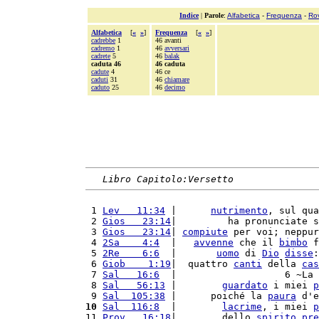
Indice
|
Parole
:
Alfabetica
-
Frequenza
-
Ro
Alfabetica
[
«
»
]
Frequenza
[
«
»
]
cadrebbe
1
46 avanti
cadremo
1
46
avversari
cadrete
5
46
balak
caduta 46
46 caduta
cadute
4
46 ce
caduti
31
46
chiamare
caduto
25
46
decimo
Libro Capitolo:Versetto
 1 
Lev   11:34
 |      
nutrimento
, sul qua
 2 
Gios   23:14
|         ha pronunciate s
 3 
Gios   23:14
| 
compiute
 per voi; neppur
 4 
2Sa    4:4
  |   
avvenne
 che il 
bimbo
 f
 5 
2Re    6:6
  |       
uomo
 di 
Dio
disse
:
 6 
Giob    1:19
|  quattro 
canti
 della 
cas
 7 
Sal   16:6
  |                   6 ~La 
 8 
Sal   56:13
 |        
guardato
 i miei 
p
 9 
Sal  105:38
 |      poiché la 
paura
 d'e
10
Sal  116:8
  |        
lacrime
, i miei 
p
11 
Prov   16:18
|        dello 
spirito
pre