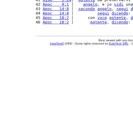
42 
Apoc    9:1
 |    
angelo
, e io 
vidi
 una
43 
Apoc   14:8
 |  
secondo
angelo
, 
seguì
d
44 
Apoc   14:8
 |          
seguì
dicendo
: 
45 
Apoc   18:2
 |      con 
voce
potente
, 
d
46 
Apoc   18:2
 |       
potente
, 
dicendo
: 
Best viewed with any br
IntraText®
(V89) - Some rights reserved by
EuloTech SRL
- 1