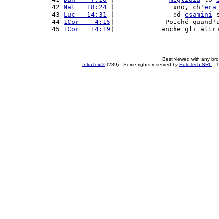
42 
Mat   18:24
 |               uno, ch'
era
43 
Luc   14:31
 |               ed 
esamini
 
44 
1Cor    4:15
|             Poiché quand'
45 
1Cor   14:19
|            anche gli altr
Best viewed with any br
IntraText®
(V89) - Some rights reserved by
EuloTech SRL
- 1