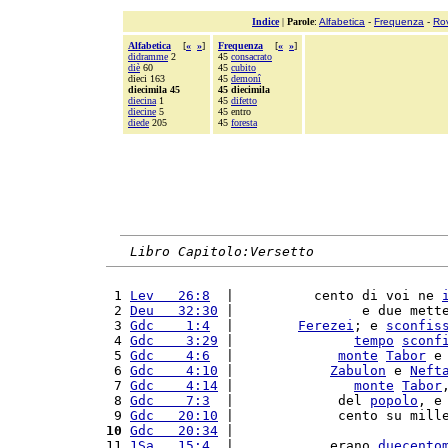
Indice
|
Parole
:
Alfabetica
-
Frequenza
-
Ro
Alfabetica
[
«
»
]
Frequenza
[
«
»
]
didramme
2
45
consacrato
diè
60
45
cubito
dieci 163
45
demonî
diecimila 45
45 diecimila
diecina
1
45
difetto
diecine
5
45 entro
diede
205
45
foresta
Libro Capitolo:Versetto
 1 
Lev   26:8
  |          cento di voi ne 
 2 
Deu   32:30
 |                e due mett
 3 
Gdc    1:4
  |        
Ferezei
; e 
sconfis
 4 
Gdc    3:29
 |               
tempo
sconf
 5 
Gdc    4:6
  |             
monte
Tabor
 e
 6 
Gdc    4:10
 |            
Zabulon
 e 
Neft
 7 
Gdc    4:14
 |               
monte
Tabor
 8 
Gdc    7:3
  |             del 
popolo
, e
 9 
Gdc   20:10
 |             cento su mill
10
Gdc   20:34
 |                          
11 
1Sa   15:4
  |            erano 
duecento