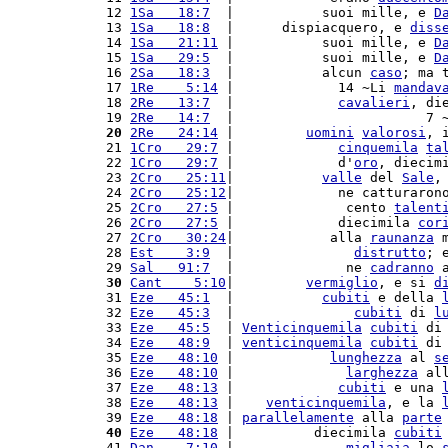
12 
1Sa   18:7
  |           suoi mille, e 
D
13 
1Sa   18:8
  |      dispiacquero, e 
diss
14 
1Sa   21:11
 |           suoi mille, e 
D
15 
1Sa   29:5
  |           suoi mille, e 
D
16 
2Sa   18:3
  |           alcun 
caso
; ma 
17 
1Re    5:14
 |             14 ~Li 
mandav
18 
2Re   13:7
  |             
cavalieri
, di
19 
2Re   14:7
  |                        7 
20
2Re   24:14
 |         
uomini
valorosi
, 
21 
1Cro   29:7
 |             
cinquemila
ta
22 
1Cro   29:7
 |             d'
oro
, diecim
23 
2Cro   25:11
|           
valle
 del 
Sale
,
24 
2Cro   25:12
|             ne catturaron
25 
2Cro   27:5
 |              cento 
talent
26 
2Cro   27:5
 |             diecimila 
cor
27 
2Cro   30:24
|            alla 
raunanza
 
28 
Est    3:9
  |               
distrutto
; 
29 
Sal   91:7
  |              ne 
cadranno
 
30
Cant    5:10
|         
vermiglio
, e si 
d
31 
Eze   45:1
  |           
cubiti
 e della 
32 
Eze   45:3
  |               
cubiti
 di 
l
33 
Eze   45:5
  | 
Venticinquemila
cubiti
 di
34 
Eze   48:9
  | 
venticinquemila
cubiti
 di
35 
Eze   48:10
 |            
lunghezza
 al 
s
36 
Eze   48:10
 |              
larghezza
 al
37 
Eze   48:13
 |             
cubiti
 e una 
38 
Eze   48:13
 |    
venticinquemila
, e la 
39 
Eze   48:18
 | 
parallelamente
 alla 
parte
40
Eze   48:18
 |          diecimila 
cubiti
41 
Dan    7:10
 |              
migliaia
 lo 