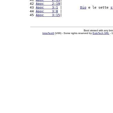
42 
Apoc    2:19
|                         
43 
Apoc    3:1
 |         
Dio
 e le sette 
s
44 
Apoc    3:8
 |                         
45 
Apoc    3:15
|                         
Best viewed with any br
IntraText®
(V89) - Some rights reserved by
EuloTech SRL
- 1