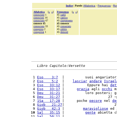
Indice
|
Parole
:
Alfabetica
-
Frequenza
-
Ro
Alfabetica
[
«
»
]
Frequenza
[
«
»
]
conosciute
1
45
cadrà
conosciuti
16
45
cantico
conosciuto
67
45
cinquecento
conosco 45
45 conosco
conoscono
33
45
consacrato
conquista
2
45
cubito
conquistai
1
45
demonî
Libro Capitolo:Versetto
 1 
Eso    3:7
  |          suoi angariator
 2 
Eso    5:2
  |    
lasciar
andare
Israel
 3 
Eso   33:12
 |           Eppure hai 
det
 4 
Eso   33:17
 |      
grazia
 agli 
occhi
 m
 5 
Deu   31:21
 |          loro posteri; g
 6 
Deu   31:27
 |                     27 ~
 7 
1Sa   17:28
 |      poche 
pecore
 nel 
de
 8 
Giob   21:27
|                        2
 9 
Giob   42:3
 |         
maravigliose
 ed 
10
Sal   35:15
 |          
gente
 abietta c
11 
Sal   50:11
 |                         