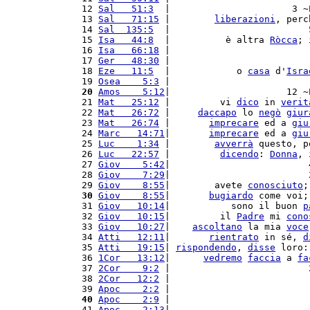
12 
Sal   51:3
  |                      3 ~
13 
Sal   71:15
 |        
liberazioni
, perc
14 
Sal  135:5
  |                         
15 
Isa   44:8
  |          è altra 
Ròcca
; 
16 
Isa   66:18
 |                         
17 
Ger   48:30
 |                         
18 
Eze   11:5
  |            o 
casa
 d'
Isra
19 
Osea    5:3
 |                         
20
Amos    5:12
|                     12 ~
21 
Mat   25:12
 |         vi 
dico
 in 
verit
22 
Mat   26:72
 |     
daccapo
 lo 
negò
giur
23 
Mat   26:74
 |       
imprecare
 ed a 
giu
24 
Marc   14:71
|       
imprecare
 ed a 
giu
25 
Luc    1:34
 |        
avverrà
 questo, p
26 
Luc   22:57
 |         
dicendo
: 
Donna
, 
27 
Giov    5:42
|                         
28 
Giov    7:29
|                         
29 
Giov    8:55
|        avete 
conosciuto
;
30
Giov    8:55
|       
bugiardo
 come voi;
31 
Giov   10:14
|           sono il buon 
p
32 
Giov   10:15
|         il 
Padre
 mi 
cono
33 
Giov   10:27
|    
ascoltano
 la mia 
voce
34 
Atti   12:11
|       
rientrato
 in sé, 
d
35 
Atti   19:15
| 
rispondendo
, 
disse
 loro:
36 
1Cor   13:12
|      
vedremo
faccia
 a 
fa
37 
2Cor    9:2
 |                         
38 
2Cor   12:2
 |                         
39 
Apoc    2:2
 |                         
40
Apoc    2:9
 |                         
41 
Apoc    2:13
|                         