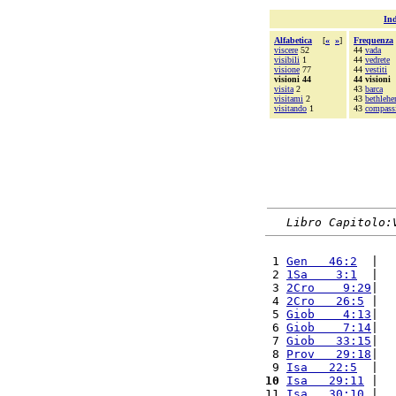
Ind
Alfabetica
[
«
»
]
Frequenza
viscere
52
44
vada
visibili
1
44
vedrete
visione
77
44
vestiti
visioni 44
44 visioni
visita
2
43
barca
visitami
2
43
bethleh
visitando
1
43
compass
Libro Capitolo:
 1 
Gen   46:2
  |  
 2 
1Sa    3:1
  |  
 3 
2Cro    9:29
|  
 4 
2Cro   26:5
 |  
 5 
Giob    4:13
|  
 6 
Giob    7:14
|  
 7 
Giob   33:15
|  
 8 
Prov   29:18
|  
 9 
Isa   22:5
  |  
10
Isa   29:11
 |  
11 
Isa   30:10
 |  