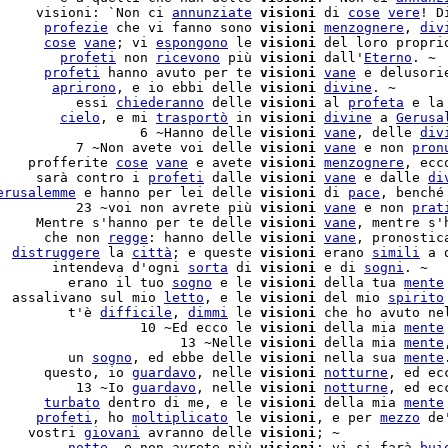
     visioni: `Non ci 
annunziate
visioni
 di 
cose
vere
! D
      
profezie
 che vi fanno sono 
visioni
menzognere
, 
div
      
cose
vane
; vi 
espongono
 le 
visioni
 del loro propri
        
profeti
 non 
ricevono
 più 
visioni
 dall'
Eterno
. ~

      
profeti
 hanno avuto per te 
visioni
vane
 e delusorie
       
aprirono
, e io ebbi delle 
visioni
divine
. ~

          essi 
chiederanno
 delle 
visioni
 al 
profeta
 e la
        
cielo
, e mi 
trasportò
 in 
visioni
divine
 a 
Gerusa
                  6 ~Hanno delle 
visioni
vane
, delle 
div
          7 ~Non avete voi delle 
visioni
vane
 e non 
pron
    profferite 
cose
vane
 e avete 
visioni
menzognere
, ecc
     sarà contro i 
profeti
 dalle 
visioni
vane
 e dalle 
di
erusalemme
 e hanno per lei delle 
visioni
 di 
pace
, benché
          23 ~voi non avrete più 
visioni
vane
 e non 
prat
     Mentre s'hanno per te delle 
visioni
vane
, mentre s'h
      che non 
regge
: hanno delle 
visioni
vane
, pronostica
  
distruggere
 la 
città
; e queste 
visioni
 erano 
simili
 a 
       intendeva d'ogni 
sorta
 di 
visioni
 e di 
sogni
         erano il tuo 
sogno
 e le 
visioni
 della tua 
mente
  assalivano sul mio 
letto
, e le 
visioni
 del mio 
spirito
         t'è 
difficile
, 
dimmi
 le 
visioni
 che ho avuto ne
                  10 ~Ed ecco le 
visioni
 della mia 
mente
                       13 ~Nelle 
visioni
 della mia 
mente
         un 
sogno
, ed ebbe delle 
visioni
 nella sua 
mente
      questo, io 
guardavo
, nelle 
visioni
notturne
, ed ec
          13 ~Io 
guardavo
, nelle 
visioni
notturne
, ed ec
      
turbato
 dentro di me, e le 
visioni
 della mia 
mente
     
profeti
, ho 
moltiplicato
 le 
visioni
, e per 
mezzo
 de
    vostri 
giovani
 avranno delle 
visioni
; ~

         
notte
, e non avrete più 
visioni
; vi si farà 
bui