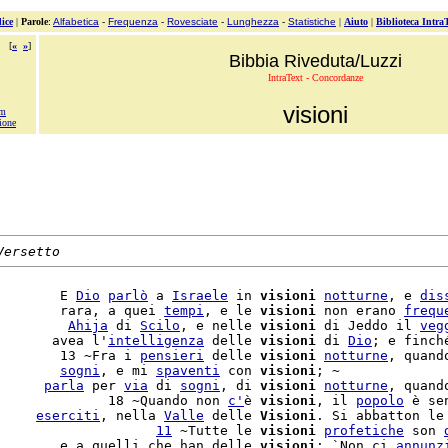
ice
|
Parole
:
Alfabetica
-
Frequenza
-
Rovesciate
-
Lunghezza
-
Statistiche
|
Aiuto
|
Biblioteca Intra
[
«
»
]
Bibbia Riveduta/Luzzi
IntraText - Concordanze
visioni
em
ione
Versetto
        E 
Dio
parlò
 a 
Israele
 in 
visioni
notturne
, e 
dis
        rara, a quei 
tempi
, e le 
visioni
 non erano 
frequ
         
Ahija
 di 
Scilo
, e nelle 
visioni
 di Jeddo il 
veg
       avea l'
intelligenza
 delle 
visioni
 di 
Dio
; e finch
        13 ~Fra i 
pensieri
 delle 
visioni
notturne
, quand
        
sogni
, e mi 
spaventi
 con 
visioni
; ~

      
parla
 per 
via
 di 
sogni
, di 
visioni
notturne
, quand
              18 ~Quando non 
c'
è 
visioni
, il 
popolo
 è se
     
eserciti
, nella 
Valle
 delle 
Visioni
. Si abbatton le
                    
11
 ~Tutte le 
visioni
profetiche
 son 
        e a quelli che han delle 
visioni
: `Non ci 
annunz