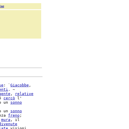
Text
se
: `
Giacobbe
,

enti
. ~

gente
, 
relative
é 
cercò
 l'

o un 
sonno
o un 
sonno
nza 
freno
;

 
mura
divenute
iate
 visioni
