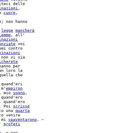
iteci delle

inazioni
,

o 
cuore
,

; non hanno

 
legge
mancherà
lemme
inazioni
unziate
 voi

omi contro

vinazioni
 non vi sia

icherete
anno per

n loro la

quella che

 quand'eri

 m'
empiron
l mio 
sogno
,

 quand'ero

, quand'ero

. Poi 
scrisse
co una 
quarta
co venire

 mi 
spaventarono
. ~

' 
profeti
o
, e non
