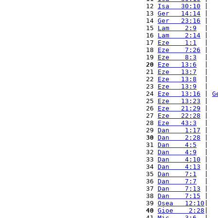
12 
Isa   30:10
 |  
13 
Ger   14:14
 |  
14 
Ger   23:16
 |  
15 
Lam    2:9
  |  
16 
Lam    2:14
 |  
17 
Eze    1:1
  |  
18 
Eze    7:26
 |  
19 
Eze    8:3
  |  
20
Eze   13:6
  |  
21 
Eze   13:7
  |  
22 
Eze   13:8
  |  
23 
Eze   13:9
  |  
24 
Eze   13:16
 | 
G
25 
Eze   13:23
 |  
26 
Eze   21:29
 |  
27 
Eze   22:28
 |  
28 
Eze   43:3
  |  
29 
Dan    1:17
 |  
30
Dan    2:28
 |  
31 
Dan    4:5
  |  
32 
Dan    4:9
  |  
33 
Dan    4:10
 |  
34 
Dan    4:13
 |  
35 
Dan    7:1
  |  
36 
Dan    7:7
  |  
37 
Dan    7:13
 |  
38 
Dan    7:15
 |  
39 
Osea   12:10
|  
40
Gioe    2:28
|  
41 
Mic    3:6
  |  