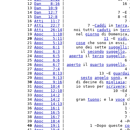
12 
Dan    8:16
 |                         16 
13 
Dan   10:9
  |                            
14 
Dan   12:7
  |                       7 ~E 
15 
Dan   12:8
  |                       8 ~E 
16 
Atti   11:7
 |                          7 
17 
Atti   22:7
 |          7 ~
Caddi
 in 
terra
,
18 
Atti   26:14
|    noi tutti 
caduti
 in 
terr
19 
Apoc    1:10
|     nel 
giorno
 di Domenica,
20
Apoc    5:11
|                 
11
 ~E 
vidi
,
21 
Apoc    5:13
|     
cose
 che sono in essi, 
22 
Apoc    6:1
 |     uno dei sette 
suggelli
;
23 
Apoc    6:3
 |       il 
secondo
suggello
, 
24 
Apoc    6:5
 |  
aperto
 il 
terzo
suggello
, 
25 
Apoc    6:6
 |                          6 
26 
Apoc    6:7
 | 
aperto
 il 
quarto
suggello
, 
27 
Apoc    7:4
 |                          4 
28 
Apoc    8:13
|               13 ~E 
guardai
29 
Apoc    9:13
|       
sesto
angelo
sonò
, e 
30
Apoc    9:16
|     di decine di 
migliaia
; 
31 
Apoc   10:4
 |     io stavo per 
scrivere
; 
32 
Apoc   12:10
|                     10 ~Ed 
33 
Apoc   14:2
 |                          2 
34 
Apoc   14:2
 |     gran 
tuono
; e la 
voce
 c
35 
Apoc   14:13
|                         13 
36 
Apoc   16:1
 |                          1 
37 
Apoc   16:5
 |                          5 
38 
Apoc   16:7
 |                          7 
39 
Apoc   18:4
 |                        4 ~P
40
Apoc   19:1
 |           1 ~Dopo queste 
co
41 
Apoc   19:6
 |                        6 ~P