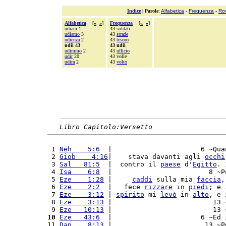
Indice
|
Parole
:
Alfabetica
-
Frequenza
-
Ro
Alfabetica
[
«
»
]
Frequenza
[
«
»
]
udiam
1
43
soldati
udiamo
3
43
strade
udienza
2
43
tesoro
udii 43
43 udii
udimmo
2
43
ufficio
udir
20
43 volle
udirà
2
43
volto
Libro Capitolo:Versetto
 1 
Neh    5:6
  |                      6 ~Qua
 2 
Giob    4:16
|    stava davanti agli 
occhi
 3 
Sal   81:5
  |  contro il 
paese
 d'
Egitto
. 
 4 
Isa    6:8
  |                        8 ~P
 5 
Eze    1:28
 |     
caddi
 sulla mia 
faccia
,
 6 
Eze    2:2
  |   fece 
rizzare
 in 
piedi
; e 
 7 
Eze    3:12
 | 
spirito
 mi 
levò
 in 
alto
, e 
 8 
Eze    3:13
 |                         13 
 9 
Eze   10:13
 |                         13 
10
Eze   43:6
  |                      6 ~Ed 
11 
Dan    8:13
 |                       13 ~P