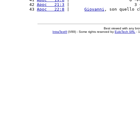
42 
Apoc   21:3
 |                          3 
43 
Apoc   22:8
 |      
Giovanni
, son quello c
Best viewed with any br
IntraText®
(V89) - Some rights reserved by
EuloTech SRL
- 1