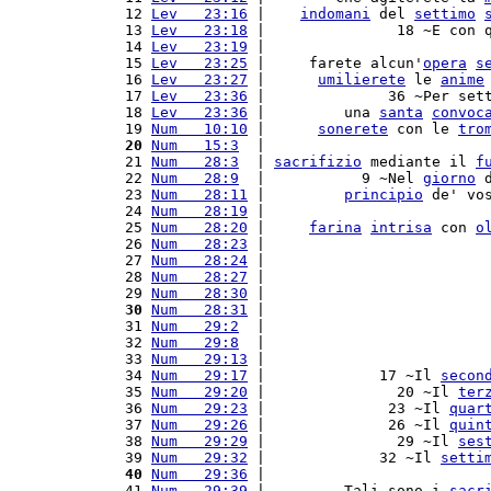
12 
Lev   23:16
 |    
indomani
 del 
settimo
13 
Lev   23:18
 |               18 ~E con 
14 
Lev   23:19
 |                         
15 
Lev   23:25
 |     farete alcun'
opera
s
16 
Lev   23:27
 |      
umilierete
 le 
anime
17 
Lev   23:36
 |              36 ~Per set
18 
Lev   23:36
 |         una 
santa
convoc
19 
Num   10:10
 |      
sonerete
 con le 
tro
20
Num   15:3
  |                         
21 
Num   28:3
  | 
sacrifizio
 mediante il 
f
22 
Num   28:9
  |           9 ~Nel 
giorno
 
23 
Num   28:11
 |         
principio
 de' vo
24 
Num   28:19
 |                         
25 
Num   28:20
 |     
farina
intrisa
 con 
o
26 
Num   28:23
 |                         
27 
Num   28:24
 |                         
28 
Num   28:27
 |                         
29 
Num   28:30
 |                         
30
Num   28:31
 |                         
31 
Num   29:2
  |                         
32 
Num   29:8
  |                         
33 
Num   29:13
 |                         
34 
Num   29:17
 |             17 ~Il 
secon
35 
Num   29:20
 |               20 ~Il 
ter
36 
Num   29:23
 |              23 ~Il 
quar
37 
Num   29:26
 |              26 ~Il 
quin
38 
Num   29:29
 |               29 ~Il 
ses
39 
Num   29:32
 |             32 ~Il 
setti
40
Num   29:36
 |                         
41 
Num   29:39
 |         Tali sono i 
sacr