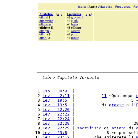
Indice
|
Parole
:
Alfabetica
-
Frequenza
-
Ro
Alfabetica
[
«
»
]
Frequenza
[
«
»
]
offrirei
1
43
giovenchi
offriremmo
1
43
giurò
offriremo
3
43
legna
offrirete 43
43 offrirete
offrirgli
2
43
osserva
offrirla
1
43
pozzo
offrirli
3
43
requie
Libro Capitolo:Versetto
 1 
Eso   30:9
  |                         
 2 
Lev    2:11
 |           
11
 ~Qualunque 
 3 
Lev   19:5
  |                       5 
 4 
Lev   19:5
  |           di 
grazie
 all'
 5 
Lev   22:20
 |                         
 6 
Lev   22:22
 |                         
 7 
Lev   22:24
 |                         
 8 
Lev   22:29
 |                        2
 9 
Lev   22:29
 | 
sacrifizio
 di 
azioni
 di 
10
Lev   23:8
  |             8 ~e per set
11 
Lev   23:12
 |        che agiterete la 