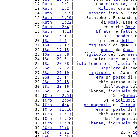
12 
Ruth    1:1
 |         una 
carestia
, e 
13 
Ruth    1:2
 |          
Kilion
; erano E
14 
Ruth    1:19
|      
assieme
fino
 al lor
15 
Ruth    1:19
|     Bethlehem. E quando 
16 
Ruth    1:22
|           di 
Moab
. Esse 
17 
Ruth    2:4
 |            ecco che 
Boaz
18 
Ruth    4:11
|         
Efrata
, e 
fatti
 
19 
1Sa   16:1
  |           io ti 
manderò
 
20
1Sa   16:4
  |          gli avea 
detto
;
21 
1Sa   17:12
 |      
figliuolo
 di quell'
22 
1Sa   17:15
 |           
partì
 da 
Saul
,
23 
1Sa   17:58
 |    
figliuolo
 del tuo 
ser
24 
1Sa   20:6
  |        poter 
dare
 una 
co
25 
1Sa   20:28
 | 
istantemente
 di 
lasciarl
26 
2Sa    2:32
 |           
sepolcro
 di su
27 
2Sa   21:19
 |      
figliuolo
 di Jaare-
28 
2Sa   23:14
 |         
era
 un 
posto
 di 
29 
2Sa   23:15
 |          ch'è vicino all
30
2Sa   23:16
 |            dell'
acqua
 da
31 
2Sa   23:24
 |     Elkanan, 
figliuolo
 d
32 
1Cro    2:51
|                51 ~
Salma
33 
1Cro    2:54
|            54 ~
Figliuoli
34 
1Cro    4:4
 |    
primogenito
 di 
Efrata
35 
1Cro   11:16
|         
era
 un 
posto
 di 
36 
1Cro   11:17
|          ch'è vicino all
37 
1Cro   11:18
|            dell'
acqua
 da
38 
1Cro   11:26
|     
Elhanan
, 
figliuolo
 d
39 
2Cro   11:6
 |                         
40
Esd    2:21
 |                   21 ~
Fi
41 
Neh    7:26
 |                      26 