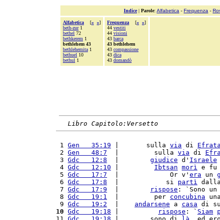
Indice
|
Parole
:
Alfabetica
-
Frequenza
-
Ro
Alfabetica
[
«
»
]
Frequenza
[
«
»
]
beth-zur
1
44
vestiti
bethel
72
44
visioni
bethkerem
1
43
barca
bethlehem 43
43 bethlehem
bethlehemita
1
43
compassione
bethuel
10
43
dica
bethul
1
43
domandò
Libro Capitolo:Versetto
 1 
Gen   35:19
 |       sulla 
via
 di 
Efrat
 2 
Gen   48:7
  |         sulla 
via
 di 
Efr
 3 
Gdc   12:8
  |        
giudice
 d'
Israele
 4 
Gdc   12:10
 |         
Ibtsan
morì
 e fu
 5 
Gdc   17:7
  |             Or v'
era
 un 
 6 
Gdc   17:8
  |            si 
partì
 dall
 7 
Gdc   17:9
  |        
rispose
: `Sono un
 8 
Gdc   19:1
  |         per 
concubina
 un
 9 
Gdc   19:2
  |    
andarsene
 a 
casa
 di s
10
Gdc   19:18
 |          
rispose
: `
Siam
11 
Gdc   19:18
 |        sono di 
là
, ed er