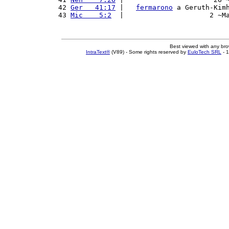
42 
Ger   41:17
 |   
fermarono
 a Geruth-Kim
43 
Mic    5:2
  |                     2 ~M
Best viewed with any br
IntraText®
(V89) - Some rights reserved by
EuloTech SRL
- 1