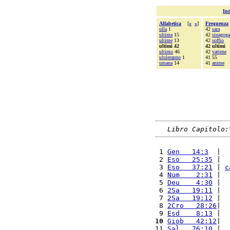
Ind
Alfabetica
[
«
»
]
Frequenza
ulla
1
42
sara
ultima
15
42
sinagoga
ultime
13
42
soffio
ultimi 42
42 ultimi
ultimo
46
42
vattene
ululeranno
1
41 55
umana
14
41
anime
Libro Capitolo:
 1 
Gen   14:3
  |  
 2 
Eso   25:35
 |  
 3 
Eso   37:21
 | 
c
 4 
Num    2:31
 |  
 5 
Deu    4:30
 |  
 6 
2Sa   19:11
 |  
 7 
2Sa   19:12
 |  
 8 
2Cro   28:26
|  
 9 
Esd    8:13
 |  
10
Giob   42:12
|  
11 
Sal   76:10
 |  