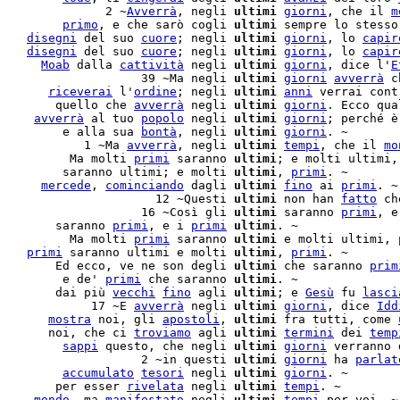
               2 ~
Avverrà
, negli 
ultimi
giorni
, che il 
m
         
primo
, e che sarò cogli 
ultimi
 sempre lo stesso.
    
disegni
 del suo 
cuore
; negli 
ultimi
giorni
, lo 
capir
    
disegni
 del suo 
cuore
; negli 
ultimi
giorni
, lo 
capir
      
Moab
 dalla 
cattività
 negli 
ultimi
giorni
, dice l'
E
                    39 ~Ma negli 
ultimi
giorni
avverrà
 c
       
riceverai
 l'
ordine
; negli 
ultimi
anni
 verrai cont
        quello che 
avverrà
 negli 
ultimi
giorni
     
avverrà
 al tuo 
popolo
 negli 
ultimi
giorni
; perché è
         e alla sua 
bontà
, negli 
ultimi
giorni
. ~

            1 ~Ma 
avverrà
, negli 
ultimi
tempi
, che il 
mo
          Ma molti 
primi
 saranno 
ultimi
; e molti ultimi,
         saranno ultimi; e molti 
ultimi
, 
primi
. ~

      
mercede
, 
cominciando
 dagli 
ultimi
fino
 ai 
primi
. ~

                      12 ~Questi 
ultimi
 non han 
fatto
 ch
                    16 ~Così gli 
ultimi
 saranno 
primi
, e
        saranno 
primi
, e i 
primi
ultimi
. ~

          Ma molti 
primi
 saranno 
ultimi
 e molti ultimi, 
    
primi
 saranno ultimi e molti 
ultimi
, 
primi
. ~

        Ed ecco, ve ne son degli 
ultimi
 che saranno 
prim
         e de' 
primi
 che saranno 
ultimi
. ~

        dai più 
vecchi
fino
 agli 
ultimi
; e 
Gesù
 fu 
lasci
             17 ~E 
avverrà
 negli 
ultimi
giorni
, dice 
Idd
       
mostra
 noi, gli 
apostoli
, 
ultimi
 fra tutti, come 
       noi, che ci 
troviamo
 agli 
ultimi
termini
 dei 
temp
         
sappi
 questo, che negli 
ultimi
giorni
 verranno 
                    2 ~in questi 
ultimi
giorni
 ha 
parlat
         
accumulato
tesori
 negli 
ultimi
giorni
        per esser 
rivelata
 negli 
ultimi
tempi
. ~

     
mondo
, ma 
manifestato
 negli 
ultimi
tempi
 per voi, ~
