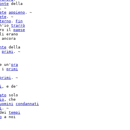
onte
 della

 ~

ete
appieno
. ~

ete
. ~

terno
. 
Fin
h'io 
trarrò
ro il 
paese
 ancora

nte
 della

 
primi
. ~

e un'
ora
 i 
primi
primi
i
, e de'

ato
 solo

io
, che

uomini
condannati
i
. ~

dei 
tempi
o
 a noi
