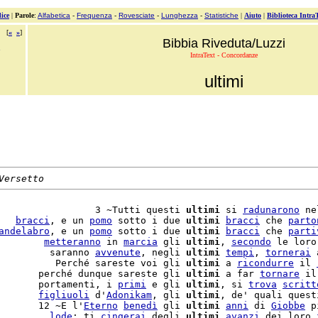
ice
|
Parole
:
Alfabetica
-
Frequenza
-
Rovesciate
-
Lunghezza
-
Statistiche
|
Aiuto
|
Biblioteca Intra
[
«
»
]
Bibbia Riveduta/Luzzi
IntraText - Concordanze
ultimi
Versetto
                 3 ~Tutti questi 
ultimi
 si 
radunarono
 ne
   
bracci
, e un 
pomo
 sotto i due 
ultimi
bracci
 che 
parto
andelabro
, e un 
pomo
 sotto i due 
ultimi
bracci
 che 
parti
        
metteranno
 in 
marcia
 gli 
ultimi
, 
secondo
 le loro
         saranno 
avvenute
, negli 
ultimi
tempi
, 
tornerai
 
          Perché sareste voi gli 
ultimi
 a 
ricondurre
 il 
       perché dunque sareste gli 
ultimi
 a far 
tornare
 il
       portamenti, i 
primi
 e gli 
ultimi
, si 
trova
scritt
       
figliuoli
 d'
Adonikam
, gli 
ultimi
       12 ~E l'
Eterno
benedì
 gli 
ultimi
anni
 di 
Giobbe
 p
         
lode
; ti 
cingerai
 degli 
ultimi
avanzi
 dei loro 