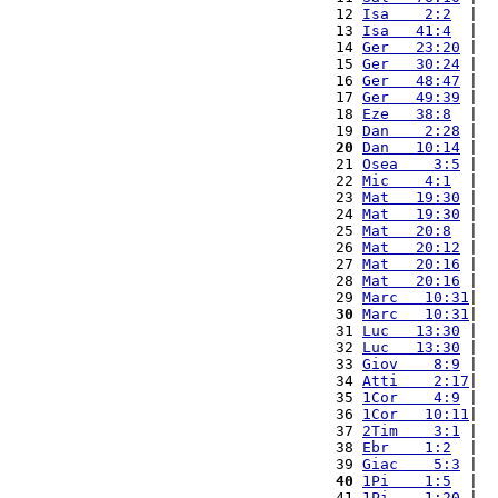
12 
Isa    2:2
  |  
13 
Isa   41:4
  |  
14 
Ger   23:20
 |  
15 
Ger   30:24
 |  
16 
Ger   48:47
 |  
17 
Ger   49:39
 |  
18 
Eze   38:8
  |  
19 
Dan    2:28
 |  
20
Dan   10:14
 |  
21 
Osea    3:5
 |  
22 
Mic    4:1
  |  
23 
Mat   19:30
 |  
24 
Mat   19:30
 |  
25 
Mat   20:8
  |  
26 
Mat   20:12
 |  
27 
Mat   20:16
 |  
28 
Mat   20:16
 |  
29 
Marc   10:31
|  
30
Marc   10:31
|  
31 
Luc   13:30
 |  
32 
Luc   13:30
 |  
33 
Giov    8:9
 |  
34 
Atti    2:17
|  
35 
1Cor    4:9
 |  
36 
1Cor   10:11
|  
37 
2Tim    3:1
 |  
38 
Ebr    1:2
  |  
39 
Giac    5:3
 |  
40
1Pi    1:5
  |  
41 
1Pi    1:20
 |  