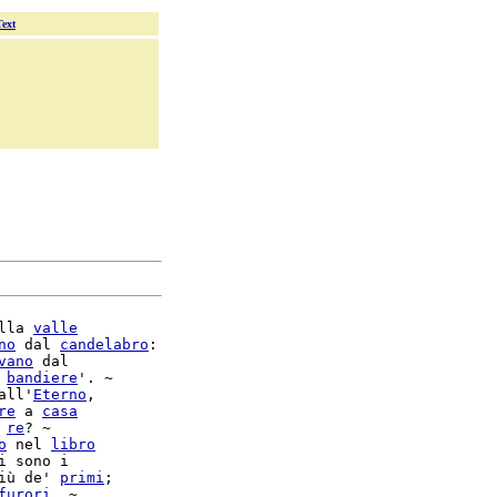
Text
lla 
valle
no
 dal 
candelabro
:

vano
 dal

 
bandiere
'. ~

all'
Eterno
,

re
 a 
casa
 
re
? ~

o
 nel 
libro
iù de' 
primi
;

furori
. ~
