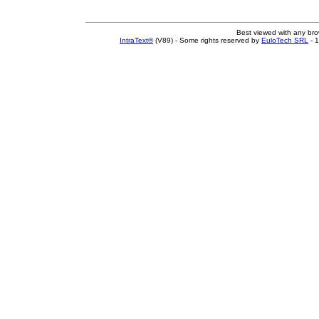
Best viewed with any br
IntraText®
(V89) - Some rights reserved by
EuloTech SRL
- 1