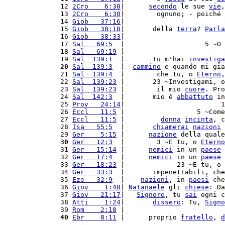
12 
2Cro    6:30
|      
secondo
 le sue 
vie
,
13 
2Cro    6:30
|        ognuno; - poiché 
14 
Giob   37:16
|                         
15 
Giob   38:18
|       della 
terra
? 
Parla
16 
Giob   38:33
|                         
17 
Sal   69:5
  |                    5 ~O 
18 
Sal   69:19
 |                         
19 
Sal  139:1
  |       tu m'hai 
investiga
20
Sal  139:3
  |  
cammino
 e quando mi gia
21 
Sal  139:4
  |        che tu, o 
Eterno
,
22 
Sal  139:23
 |       23 ~Investigami, o
23 
Sal  139:23
 |        il mio 
cuore
. Pro
24 
Sal  142:3
  |       mio è 
abbattuto
 in
25 
Prov   24:14
|                        1
26 
Eccl   11:5
 |                  5 ~Come
27 
Eccl   11:5
 |         
donna
incinta
, c
28 
Isa   55:5
  |       
chiamerai
nazioni
 
29 
Ger    5:15
 |      
nazione
 della quale
30
Ger   12:3
  |        3 ~E tu, o 
Eterno
31 
Ger   15:14
 |      
nemici
 in un 
paese
 
32 
Ger   17:4
  |      
nemici
 in un 
paese
 
33 
Ger   18:23
 |             23 ~E tu, o 
34 
Ger   33:3
  |       impenetrabili, che
35 
Eze   32:9
  |    
nazioni
, in 
paesi
 che
36 
Giov    1:48
| 
Natanaele
 gli 
chiese
: Da
37 
Giov   21:17
|   
Signore
, tu 
sai
 ogni c
38 
Atti    1:24
|       
dissero
: Tu, 
Signo
39 
Rom    2:18
 |                         
40
Ebr    8:11
 |      proprio 
fratello
, 
d