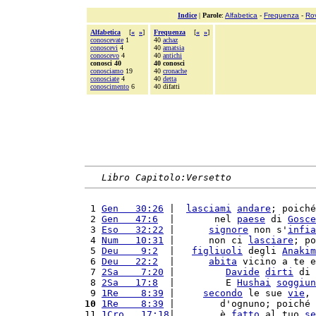
Indice
|
Parole
:
Alfabetica
-
Frequenza
-
Ro
Alfabetica
[
«
»
]
Frequenza
[
«
»
]
conoscevate
1
40
achaz
conoscevi
4
40
amatsia
conoscevo
4
40
antichi
conosci 40
40 conosci
conosciamo
19
40
cronache
conosciate
4
40
detta
conoscimento
6
40 difatti
Libro Capitolo:Versetto
 1 
Gen   30:26
 |  
lasciami
andare
; poiché
 2 
Gen   47:6
  |       nel 
paese
 di 
Gosce
 3 
Eso   32:22
 |      
signore
 non s'
infia
 4 
Num   10:31
 |      non ci 
lasciare
; po
 5 
Deu    9:2
  |   
figliuoli
 degli 
Anakim
 6 
Deu   22:2
  |      
abita
 vicino a te e
 7 
2Sa    7:20
 |         
Davide
dirti
 di 
 8 
2Sa   17:8
  |         E 
Hushai
soggiun
 9 
1Re    8:39
 |     
secondo
 le sue 
vie
, 
10
1Re    8:39
 |        d'ognuno; poiché 
11 
1Cro   17:18
|        è 
fatto
 al tuo 
se