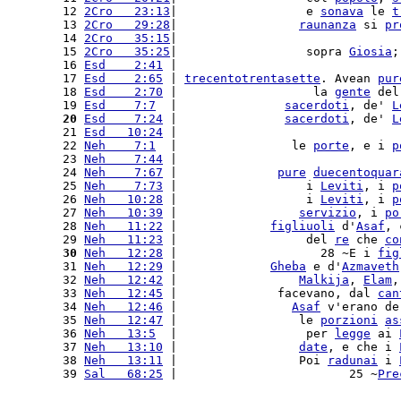
12 
2Cro   23:13
|                  e 
sonava
 le 
t
13 
2Cro   29:28
|                 
raunanza
 si 
pr
14 
2Cro   35:15
|                               
15 
2Cro   35:25
|                  sopra 
Giosia
;
16 
Esd    2:41
 |                               
17 
Esd    2:65
 | 
trecentotrentasette
. Avean 
pur
18 
Esd    2:70
 |                   la 
gente
 del
19 
Esd    7:7
  |               
sacerdoti
, de' 
L
20
Esd    7:24
 |               
sacerdoti
, de' 
L
21 
Esd   10:24
 |                               
22 
Neh    7:1
  |                le 
porte
, e i 
p
23 
Neh    7:44
 |                               
24 
Neh    7:67
 |              
pure
duecentoquar
25 
Neh    7:73
 |                  i 
Leviti
, i 
p
26 
Neh   10:28
 |                  i 
Leviti
, i 
p
27 
Neh   10:39
 |                 
servizio
, i 
po
28 
Neh   11:22
 |             
figliuoli
 d'
Asaf
, 
29 
Neh   11:23
 |                  del 
re
 che 
co
30
Neh   12:28
 |                    28 ~E i 
fig
31 
Neh   12:29
 |             
Gheba
 e d'
Azmaveth
32 
Neh   12:42
 |                 
Malkija
, 
Elam
,
33 
Neh   12:45
 |              facevano, dal 
can
34 
Neh   12:46
 |                
Asaf
 v'erano de
35 
Neh   12:47
 |                 le 
porzioni
as
36 
Neh   13:5
  |                  per 
legge
 ai 
37 
Neh   13:10
 |                 
date
, e che i 
38 
Neh   13:11
 |                 Poi 
radunai
 i 
39 
Sal   68:25
 |                        25 ~
Pre