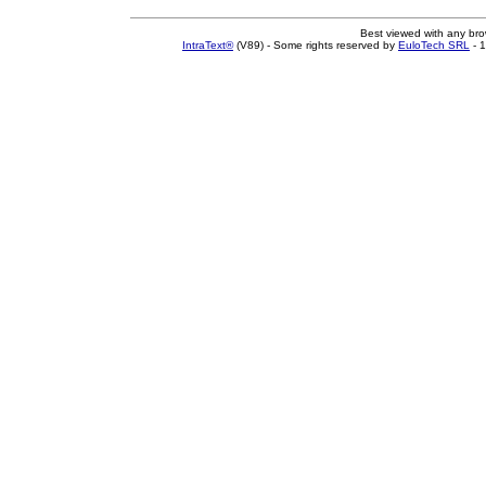
Best viewed with any br
IntraText®
(V89) - Some rights reserved by
EuloTech SRL
- 1