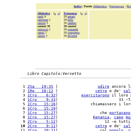
Indice
|
Parole
:
Alfabetica
-
Frequenza
-
Ro
Alfabetica
[
«
»
]
Frequenza
[
«
»
]
cantò
8
39
amano
cantonate
1
39
bella
cantore
3
39
caddero
cantori 39
39 cantori
cantuccio
1
39
comandò
canuti
2
39
compagno
canuto
2
39
divorerà
Libro Capitolo:Versetto
 1 
2Sa   19:35
 |                 
udire
 ancora l
 2 
1Re   10:12
 |                
cetre
 e de' 
sal
 3 
1Cro    6:32
|          
esercitarono
 il loro 
 4 
1Cro    9:33
|                          33 ~T
 5 
1Cro   15:16
|              chiamassero i lor
 6 
1Cro   15:19
|                               
 7 
1Cro   15:27
|                  che 
portavano
 8 
1Cro   15:27
|               
Kenania
, 
capo
mu
 9 
2Cro    5:12
|                    12 ~e tutti
10
2Cro    9:11
|                
cetre
 e de' 
sal
11 
2Cro   20:21
|                  col 
popolo
, 
s