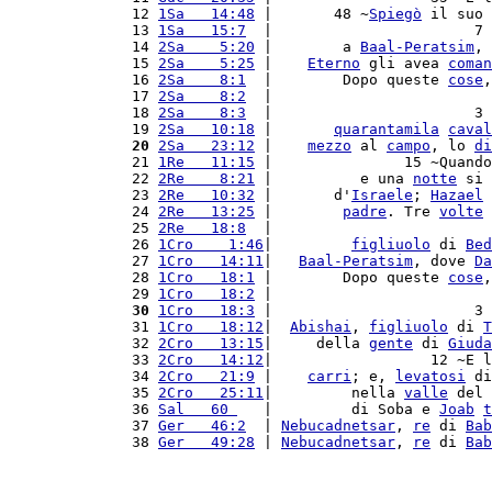
12 
1Sa   14:48
 |       48 ~
Spiegò
 il suo 
13 
1Sa   15:7
  |                       7 
14 
2Sa    5:20
 |        a 
Baal-Peratsim
, 
15 
2Sa    5:25
 |    
Eterno
 gli avea 
coman
16 
2Sa    8:1
  |        Dopo queste 
cose
,
17 
2Sa    8:2
  |                         
18 
2Sa    8:3
  |                       3 
19 
2Sa   10:18
 |       
quarantamila
caval
20
2Sa   23:12
 |    
mezzo
 al 
campo
, lo 
di
21 
1Re   11:15
 |               15 ~Quando
22 
2Re    8:21
 |          e una 
notte
 si 
23 
2Re   10:32
 |       d'
Israele
; 
Hazael
 
24 
2Re   13:25
 |        
padre
. Tre 
volte
25 
2Re   18:8
  |                         
26 
1Cro    1:46
|         
figliuolo
 di 
Bed
27 
1Cro   14:11
|   
Baal-Peratsim
, dove 
Da
28 
1Cro   18:1
 |        Dopo queste 
cose
,
29 
1Cro   18:2
 |                         
30
1Cro   18:3
 |                       3 
31 
1Cro   18:12
|  
Abishai
, 
figliuolo
 di 
T
32 
2Cro   13:15
|     della 
gente
 di 
Giuda
33 
2Cro   14:12
|                  12 ~E l
34 
2Cro   21:9
 |    
carri
; e, 
levatosi
 di
35 
2Cro   25:11
|         nella 
valle
 del 
36 
Sal   60 
   |         di Soba e 
Joab
t
37 
Ger   46:2
  | 
Nebucadnetsar
, 
re
 di 
Bab
38 
Ger   49:28
 | 
Nebucadnetsar
, 
re
 di 
Bab