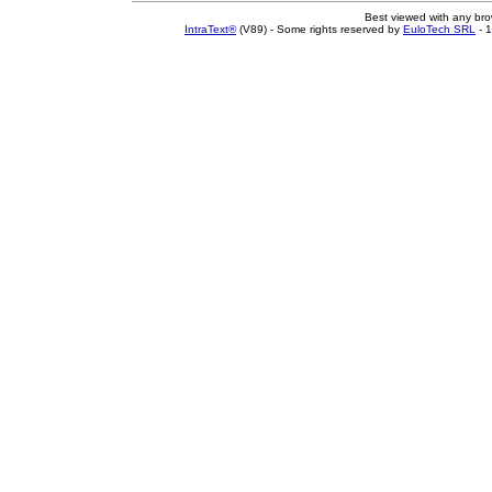
Best viewed with any br
IntraText®
(V89) - Some rights reserved by
EuloTech SRL
- 1