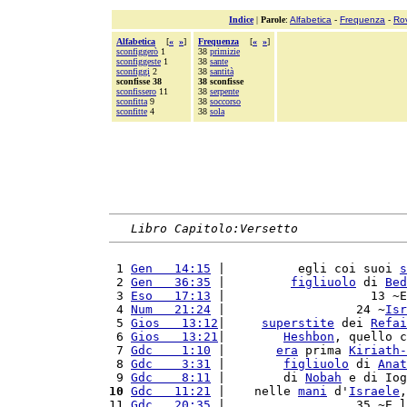
Indice
|
Parole
:
Alfabetica
-
Frequenza
-
Ro
Alfabetica
[
«
»
]
Frequenza
[
«
»
]
sconfiggerò
1
38
primizie
sconfiggeste
1
38
sante
sconfiggi
2
38
santità
sconfisse 38
38 sconfisse
sconfissero
11
38
serpente
sconfitta
9
38
soccorso
sconfitte
4
38
sola
Libro Capitolo:Versetto
 1 
Gen   14:15
 |          egli coi suoi 
s
 2 
Gen   36:35
 |         
figliuolo
 di 
Bed
 3 
Eso   17:13
 |                    13 ~E
 4 
Num   21:24
 |                  24 ~
Isr
 5 
Gios   13:12
|     
superstite
 dei 
Refai
 6 
Gios   13:21
|        
Heshbon
, quello c
 7 
Gdc    1:10
 |       
era
 prima 
Kiriath-
 8 
Gdc    3:31
 |        
figliuolo
 di 
Anat
 9 
Gdc    8:11
 |        di 
Nobah
 e di Iog
10
Gdc   11:21
 |    nelle 
mani
 d'
Israele
,
11 
Gdc   20:35
 |                  35 ~E l