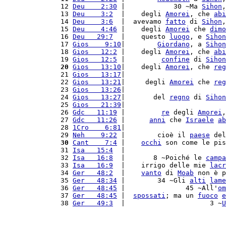
12 
Deu    2:30
 |            30 ~Ma 
Sihon
,
13 
Deu    3:2
  |    degli 
Amorei
, che 
abi
14 
Deu    3:6
  |  avevamo 
fatto
 di 
Sihon
,
15 
Deu    4:46
 |    degli 
Amorei
 che 
dimo
16 
Deu   29:7
  |    questo 
luogo
, e 
Sihon
17 
Gios    9:10
|        
Giordano
, a 
Sihon
18 
Gios   12:2
 |    degli 
Amorei
, che 
abi
19 
Gios   12:5
 |         
confine
 di 
Sihon
20
Gios   13:10
|    degli 
Amorei
, che 
reg
21 
Gios   13:17
|                         
22 
Gios   13:21
|     degli 
Amorei
 che 
reg
23 
Gios   13:26
|                         
24 
Gios   13:27
|       del 
regno
 di 
Sihon
25 
Gios   21:39
|                         
26 
Gdc   11:19
 |         
re
 degli 
Amorei
,
27 
Gdc   11:26
 |      
anni
 che 
Israele
ab
28 
1Cro    6:81
|                         
29 
Neh    9:22
 |        cioè il 
paese
 del
30
Cant    7:4
 |    
occhi
 son come le pis
31 
Isa   15:4
  |                         
32 
Isa   16:8
  |       8 ~Poiché le 
campa
33 
Isa   16:9
  |    irrigo delle mie 
lacr
34 
Ger   48:2
  |    
vanto
 di 
Moab
 non è p
35 
Ger   48:34
 |        34 ~Gli 
alti
lame
36 
Ger   48:45
 |               45 ~All'
om
37 
Ger   48:45
 |  
spossati
; ma un 
fuoco
e
38 
Ger   49:3
  |                     3 ~
U