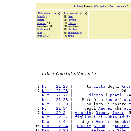
Indice
|
Parole
:
Alfabetica
-
Frequenza
-
Ro
Alfabetica
[
«
»
]
Frequenza
[
«
»
]
heresh
1
38
fama
hereth
1
38
formato
hermon
14
38
gabaon
heshbon 38
38 heshbon
heshmon
1
38
libazioni
heth
14
38
mangeranno
hethlon
2
38
mena
Libro Capitolo:Versetto
 1 
Num   21:25
 |      le 
città
 degli 
Amor
 2 
Num   21:26
 |                     26 ~
 3 
Num   21:27
 |       
dicono
 i 
poeti
: Ve
 4 
Num   21:28
 |    Poiché un 
fuoco
 è 
usc
 5 
Num   21:30
 |      su loro le nostre 
f
 6 
Num   21:34
 |     degli 
Amorei
 che 
abi
 7 
Num   32:3
  | 
Ataroth
, 
Dibon
, 
Iazer
, N
 8 
Num   32:37
 | 
figliuoli
 di 
Ruben
edifi
 9 
Deu    1:4
  |    degli 
Amorei
 che 
abit
10
Deu    2:24
 |  
potere
Sihon
, l'
Amoreo
,
11 
Deu    2:26
 |        
Kedemoth
 a 
Sihon
,