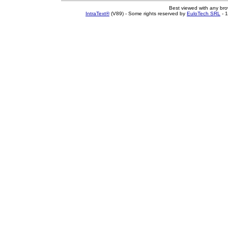
Best viewed with any br
IntraText®
(V89) - Some rights reserved by
EuloTech SRL
- 1