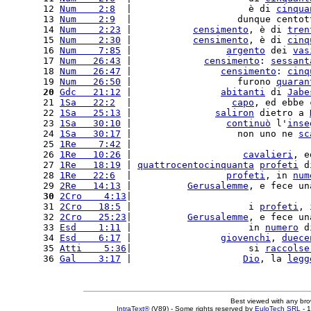
12 
Num    2:8
  |                     è di 
cinqua
13 
Num    2:9
  |                   dunque centot
14 
Num    2:23
 |           
censimento
, è di 
tren
15 
Num    2:30
 |           
censimento
, è di 
cinq
16 
Num    7:85
 |                 
argento
 dei 
vas
17 
Num   26:43
 |             
censimento
: 
sessant
18 
Num   26:47
 |                
censimento
: 
cinq
19 
Num   26:50
 |                   furono 
quaran
20
Gdc   21:12
 |                
abitanti
 di 
Jabe
21 
1Sa   22:2
  |                  
capo
, ed ebbe 
22 
1Sa   25:13
 |               
saliron
 dietro a 
23 
1Sa   30:10
 |                 
continuò
 l'
inse
24 
1Sa   30:17
 |                   non uno ne 
sc
25 
1Re    7:42
 |                                
26 
1Re   10:26
 |                    
cavalieri
, e
27 
1Re   18:19
 | 
quattrocentocinquanta
profeti
 d
28 
1Re   22:6
  |                 
profeti
, in 
num
29 
2Re   14:13
 |          
Gerusalemme
, e fece un
30
2Cro    4:13
|                                
31 
2Cro   18:5
 |                     i 
profeti
, 
32 
2Cro   25:23
|          
Gerusalemme
, e fece un
33 
Esd    1:11
 |                     in 
numero
 d
34 
Esd    6:17
 |                
giovenchi
, 
duece
35 
Atti    5:36
|                     si 
raccolse
36 
Gal    3:17
 |                    
Dio
, la 
legg
Best viewed with any br
IntraText®
(V89) - Some rights reserved by
EuloTech SRL
- 1