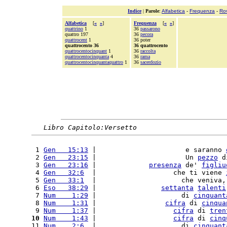
Indice
|
Parole
:
Alfabetica
-
Frequenza
-
Ro
Alfabetica
[
«
»
]
Frequenza
[
«
»
]
quattrino
1
36
passarono
quattro 197
36
pecora
quattrocent
1
36 poter
quattrocento 36
36 quattrocento
quattrocentocinquant
1
36
raccolta
quattrocentocinquanta
4
36
rama
quattrocentocinquantaquattro
1
36
sacerdozio
Libro Capitolo:Versetto
 1 
Gen   15:13
 |                      e saranno 
 2 
Gen   23:15
 |                      Un 
pezzo
 d
 3 
Gen   23:16
 |             
presenza
 de' 
figliu
 4 
Gen   32:6
  |                   che ti viene 
 5 
Gen   33:1
  |                     che veniva,
 6 
Eso   38:29
 |                
settanta
talenti
 7 
Num    1:29
 |                     di 
cinquant
 8 
Num    1:31
 |                 
cifra
 di 
cinqua
 9 
Num    1:37
 |                   
cifra
 di 
tren
10
Num    1:43
 |                   
cifra
 di 
cinq
11 
Num    2:6
  |                     di 
cinquant