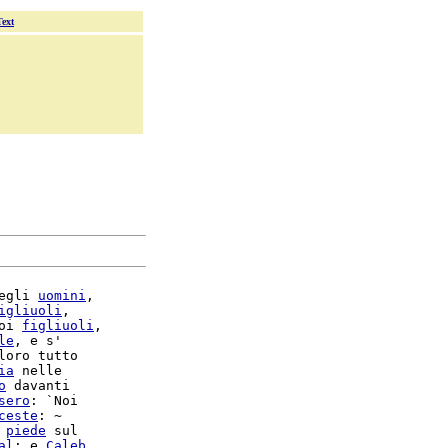
Text
egli 
uomini
,

igliuoli
,

oi 
figliuoli
,

le
, e s'

loro tutto

ia
 nelle

o
 davanti

sero
: `Noi

ceste
 
piede
 sul

al
; e 
Caleb
,
