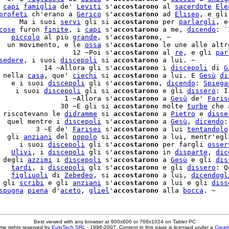
 
capi
famiglia
 de' 
Leviti
 s'
accostarono
 al 
sacerdote
Ele
profeti
 ch'erano a 
Gerico
 s'
accostarono
 ad 
Eliseo
, e gli
     Ma i suoi 
servi
 gli si 
accostarono
 per 
parlargli
, e
cose
 furon 
finite
, i 
capi
 s'
accostarono
 a me, 
dicendo
: `
   
piccolo
 al più 
grande
, s'
accostarono
, ~

  un movimento, e le 
ossa
 s'
accostarono
 le une alle altre
                  12 ~Poi s'
accostarono
 al 
re
, e gli 
par
sedere
, i suoi 
discepoli
 si 
accostarono
           14 ~Allora gli s'
accostarono
 i 
discepoli
 di 
G
 nella 
casa
, que' 
ciechi
 si 
accostarono
 a lui. E 
Gesù
di
   e i suoi 
discepoli
 gli s'
accostarono
, 
dicendo
: 
Spiega
    i suoi 
discepoli
 gli si 
accostarono
 e gli 
dissero
: I
                1 ~Allora s'
accostarono
 a 
Gesù
 de' 
Faris
               30 ~E gli si 
accostarono
 molte 
turbe
 che 
 riscotevano le 
didramme
 si 
accostarono
 a 
Pietro
 e 
disse
  quel mentre i 
discepoli
 s'
accostarono
 a 
Gesù
, 
dicendo
:
         3 ~E de' 
Farisei
 s'
accostarono
 a lui 
tentandolo
  gli 
anziani
 del 
popolo
 si 
accostarono
 a lui, mentr'egl
     i suoi 
discepoli
 gli s'
accostarono
 per fargli 
osser
   
Ulivi
, i 
discepoli
 gli s'
accostarono
 in 
disparte
, 
dic
 degli 
azzimi
 i 
discepoli
 s'
accostarono
 a 
Gesù
 e gli 
dis
   
tardi
, i 
discepoli
 gli s'
accostarono
 e gli 
dissero
: Q
   
figliuoli
 di 
Zebedeo
, si 
accostarono
 a lui, 
dicendogl
 gli 
scribi
 e gli 
anziani
 s'
accostarono
 a lui e gli 
diss
spugna
piena
 d'
aceto
, 
gliel
'
accostarono
 alla 
bocca
Best viewed with any browser at 800x600 or 768x1024 on Tablet PC
me rights reserved by
EuloTech SRL
- 1996-2007. Content in this page is licensed under a
Creat