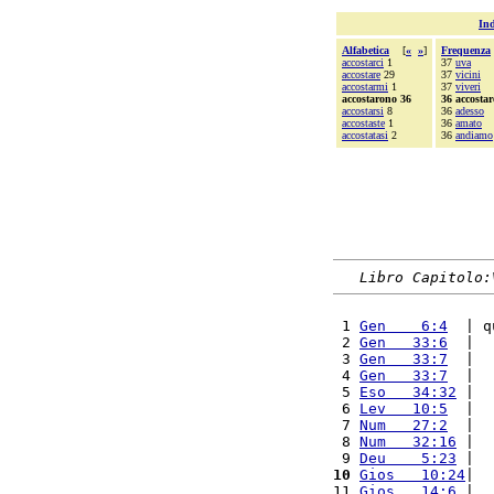
Ind
Alfabetica
[
«
»
]
Frequenza
accostarci
1
37
uva
accostare
29
37
vicini
accostarmi
1
37
viveri
accostarono 36
36 accosta
accostarsi
8
36
adesso
accostaste
1
36
amato
accostatasi
2
36
andiamo
Libro Capitolo:
 1 
Gen    6:4
  | q
 2 
Gen   33:6
  |  
 3 
Gen   33:7
  |  
 4 
Gen   33:7
  |  
 5 
Eso   34:32
 |  
 6 
Lev   10:5
  |  
 7 
Num   27:2
  |  
 8 
Num   32:16
 |  
 9 
Deu    5:23
 |  
10
Gios   10:24
|  
11 
Gios   14:6
 |  