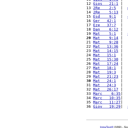
12 
Gios   21:1
 |  
13 
2Re    2:5
  |  
14 
2Re    5:13
 |  
15 
Esd    9:1
  |  
16 
Ger   42:1
  |  
17 
Eze   37:7
  |  
18 
Dan    6:12
 |  
19 
Mat    5:1
  |  
20
Mat    9:14
 |  
21 
Mat    9:28
 |  
22 
Mat   13:36
 |  
23 
Mat   14:15
 |  
24 
Mat   15:1
  |  
25 
Mat   15:30
 |  
26 
Mat   17:24
 |  
27 
Mat   18:1
  |  
28 
Mat   19:3
  |  
29 
Mat   21:23
 |  
30
Mat   24:1
  |  
31 
Mat   24:3
  |  
32 
Mat   26:17
 |  
33 
Marc    6:35
|  
34 
Marc   10:35
|  
35 
Marc   11:27
|  
36 
Giov   19:29
|  
IntraText®
(V89) - So