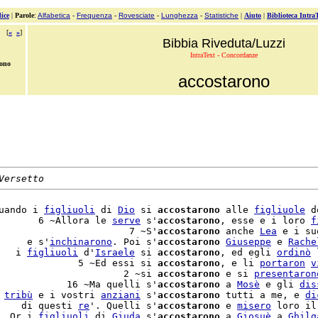
ice
|
Parole
:
Alfabetica
-
Frequenza
-
Rovesciate
-
Lunghezza
-
Statistiche
|
Aiuto
|
Biblioteca Intra
[
«
»
]
Bibbia Riveduta/Luzzi
IntraText - Concordanze
rono
accostarono
Versetto
uando i 
figliuoli
 di 
Dio
 si 
accostarono
 alle 
figliuole
 d
       6 ~Allora le 
serve
 s'
accostarono
, esse e i loro 
f
                       7 ~S'
accostarono
 anche 
Lea
 e i su
     e s'
inchinarono
. Poi s'
accostarono
Giuseppe
 e 
Rache
   i 
figliuoli
 d'
Israele
 si 
accostarono
, ed egli 
ordinò
 
              5 ~Ed essi si 
accostarono
, e li 
portaron
v
                      2 ~si 
accostarono
 e si 
presentaron
            16 ~Ma quelli s'
accostarono
 a 
Mosè
 e gli 
dis
 
tribù
 e i vostri 
anziani
 s'
accostarono
 tutti a me, e 
di
    di questi 
re
'. Quelli s'
accostarono
 e 
misero
 loro il
  Or i 
figliuoli
 di 
Giuda
 s'
accostarono
 a 
Giosuè
 a 
Ghilg