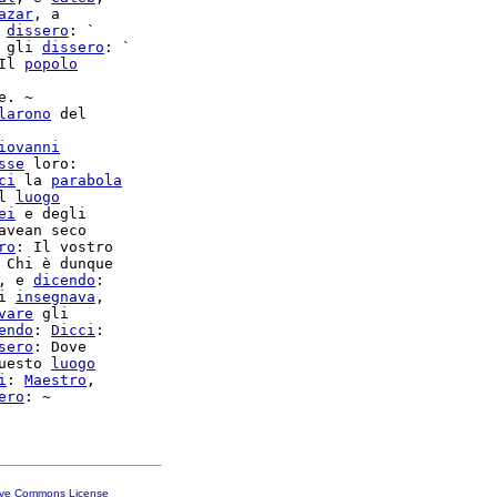
azar
, a

 
dissero
: `

 gli 
dissero
: `

Il 
popolo
. ~

larono
 del

iovanni
sse
 loro:

ci
 la 
parabola
l 
luogo
ei
 e degli

avean seco

ro
: Il vostro

 Chi è dunque

, e 
dicendo
:

i 
insegnava
vare
 gli

endo
: 
Dicci
:

sero
: Dove

uesto 
luogo
i
: 
Maestro
,

ero
: ~

ive Commons License